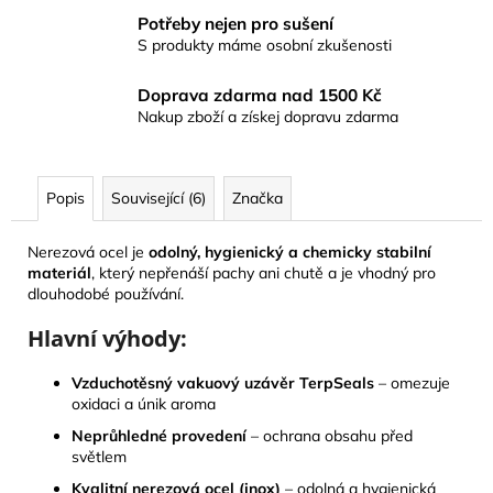
Potřeby nejen pro sušení
S produkty máme osobní zkušenosti
Doprava zdarma nad 1500 Kč
Nakup zboží a získej dopravu zdarma
Popis
Související (6)
Značka
Nerezová ocel je
odolný, hygienický a chemicky stabilní
materiál
, který nepřenáší pachy ani chutě a je vhodný pro
dlouhodobé používání.
Hlavní výhody:
Vzduchotěsný vakuový uzávěr TerpSeals
– omezuje
oxidaci a únik aroma
Neprůhledné provedení
– ochrana obsahu před
světlem
Kvalitní nerezová ocel (inox)
– odolná a hygienická