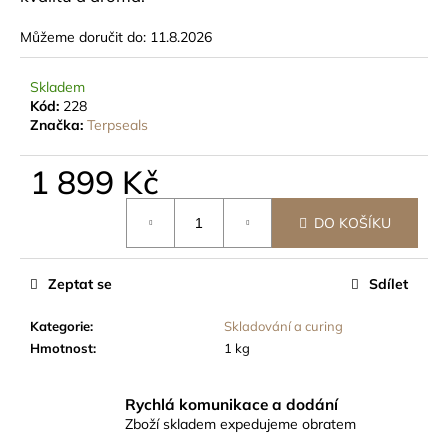
č
u
Můžeme doručit do:
11.8.2026
j
e
m
Skladem
Kód:
228
e
Značka:
Terpseals
BOVEDA
1 899 Kč
62%
SÁČEK
Měrná
8G,
DO KOŠÍKU
cena:
1KS
-
BALENO
Zeptat se
Sdílet
SAMOSTATNĚ
45
Kategorie
:
Skladování a curing
Kč
Hmotnost
:
1 kg
Rychlá komunikace a dodání
Zboží skladem expedujeme obratem