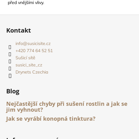
před vnějšími vlivy.
Z
á
Kontakt
p
a
info
@
susicisite.cz
t
+420 774 64 52 51
í
Sušicí sítě
susici_site_cz
Drynets Czechia
Blog
Nejčastější chyby při sušení rostlin a jak se
jim vyhnout?
Jak se vyrábí konopná tinktura?