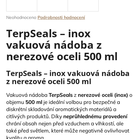
a
j
Průměrné
Neohodnoceno
Podrobnosti hodnocení
í
hodnocení
TerpSeals – inox
produktu
t
je
?
vakuová nádoba z
0,0
z
nerezové oceli 500 ml
5
hvězdiček.
TerpSeals – inox vakuová nádoba
HLEDAT
z nerezové oceli 500 ml
Vakuová nádoba
TerpSeals
z
nerezové oceli (inox)
o
D
objemu
500 ml
je ideální volbou pro bezpečné a
o
diskrétní skladování aromatických materiálů a
p
citlivých produktů. Díky
neprůhlednému provedení
o
chrání obsah nejen před vzduchem a vlhkostí, ale
r
také před světlem, které může negativně ovlivňovat
u
kvalitu a aroma.