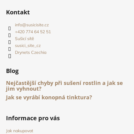
Z
k
á
y
Kontakt
v
p
ý
a
info
@
susicisite.cz
p
t
+420 774 64 52 51
i
í
Sušicí sítě
s
susici_site_cz
u
Drynets Czechia
Blog
Nejčastější chyby při sušení rostlin a jak se
jim vyhnout?
Jak se vyrábí konopná tinktura?
Informace pro vás
Jak nakupovat