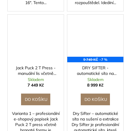
16". Tento...
rozpouštědel. Ideální...
9 749 KČ
–7 %
Jack Puck 2 T Press -
DRY SIFTER -
manuální lis včetně
automatické síto na
hranaté formy
sušení a extrakce
Skladem
Skladem
7 449 Kč
8 999 Kč
DO KOŠÍKU
DO KOŠÍKU
Varianta 1 – profesionální
Dry Sifter – automatické
e-shopový popisek Jack
síto na sušení a extrakce
Puck 2 T press včetně
Dry Sifter je profesionální
hranaté formy je
automatické síto, které