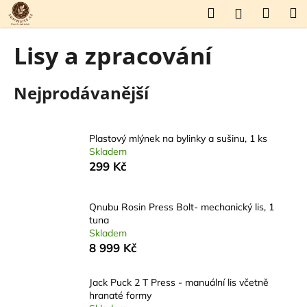
K
Přejít
Hledat
Náku
M
Přihlášení
na
o
obsah
Zpět
Zpět
košík
š
Lisy a zpracování
í
C
k
Nejprodávanější
o
p
o
Plastový mlýnek na bylinky a sušinu, 1 ks
t
Skladem
ř
299 Kč
e
b
Qnubu Rosin Press Bolt- mechanický lis, 1
u
tuna
j
Skladem
8 999 Kč
e
t
Jack Puck 2 T Press - manuální lis včetně
e
hranaté formy
n