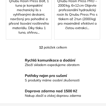
Qnubu Rosin Press Bolt, 1
Qnubu Rosin Press PRO –
tuna je kompaktní
2000 kg, 6×12 cm Objevte
mechanický lis s
profesionální hydraulický
vyhřívanými deskami,
rosin lis Qnubu Press Pro s
navržený pro pohodlné a
tlakem až 2 tun (2000 kg)
přesné lisování rostlinného
pro maximálně efektivní a
materiálu. Díky tlaku 1
čistou extrakci...
tuna, ohřevu...
12
položek celkem
O
v
l
Rychlá komunikace a dodání
á
Zboží skladem expedujeme obratem
d
a
Potřeby nejen pro sušení
c
S produkty máme osobní zkušenosti
í
p
Doprava zdarma nad 1500 Kč
r
Nakup zboží a získej dopravu zdarma
v