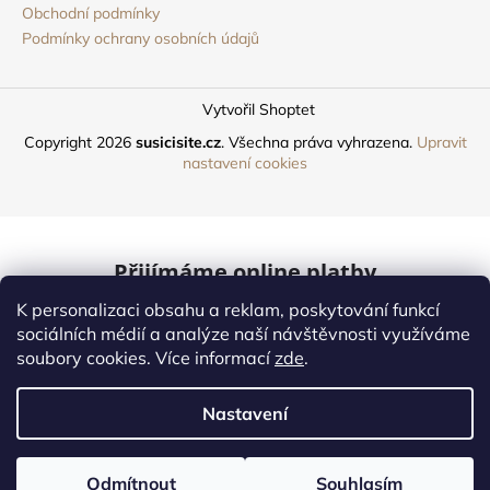
Obchodní podmínky
Podmínky ochrany osobních údajů
Vytvořil Shoptet
Copyright 2026
susicisite.cz
. Všechna práva vyhrazena.
Upravit
nastavení cookies
Přijímáme online platby
K personalizaci obsahu a reklam, poskytování funkcí
Mastercard
sociálních médií a analýze naší návštěvnosti využíváme
soubory cookies. Více informací
zde
.
Online platby
Nastavení
Naši dopravci
Odmítnout
Souhlasím