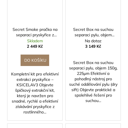
Secret Smoke pračka na
Secret Box na suchou
separaci pryskyřice z
separaci pylu, objem
rostlin
150g, 225µm
Skladem
Na dotaz
2 449 Kč
3 149 Kč
DO KOŠÍKU
Secret Box na suchou
separaci pylu, objem 150g,
225µm Efektivní a
Kompletní kit pro efektivní
pohodlný nástroj pro
extrakci pryskyřice –
suché oddělování pylu (dry
KSICELAV3 Objevte
sift) Objevte praktické a
špičkový extrakční kit,
spolehlivé řešení pro
který je navržen pro
suchou...
snadné, rychlé a efektivní
získávání pryskyřice z
rostlinného...