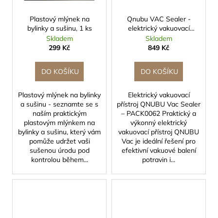
Plastový mlýnek na
Qnubu VAC Sealer -
bylinky a sušinu, 1 ks
elektrický vakuovací
přístroj
Skladem
Skladem
299 Kč
849 Kč
DO KOŠÍKU
DO KOŠÍKU
Plastový mlýnek na bylinky
Elektrický vakuovací
a sušinu - seznamte se s
přístroj QNUBU Vac Sealer
naším praktickým
– PACK0062 Praktický a
plastovým mlýnkem na
výkonný elektrický
bylinky a sušinu, který vám
vakuovací přístroj QNUBU
pomůže udržet vaši
Vac je ideální řešení pro
sušenou úrodu pod
efektivní vakuové balení
kontrolou během...
potravin i...