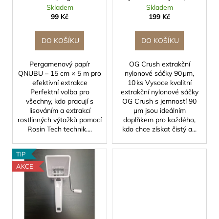
d
č
papír
10ks
Skladem
Skladem
u
u
99 Kč
199 Kč
j
k
e
t
DO KOŠÍKU
DO KOŠÍKU
m
ů
e
Pergamenový papír
OG Crush extrakční
QNUBU – 15 cm × 5 m pro
nylonové sáčky 90 µm,
efektivní extrakce
10 ks Vysoce kvalitní
SUŠÍCÍ
Perfektní volba pro
extrakční nylonové sáčky
SÍŤ
PRODRY
všechny, kdo pracují s
OG Crush s jemností 90
MASTER
lisováním a extrakcí
µm jsou ideálním
SMALL
rostlinných výtažků pomocí
doplňkem pro každého,
,
Rosin Tech technik....
kdo chce získat čistý a...
PRŮMĚR
55CM,
4
TIP
PATRA
AKCE
419
Kč