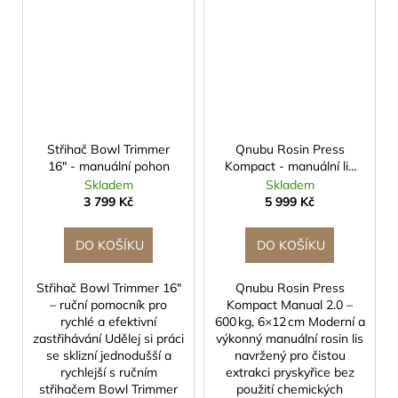
Střihač Bowl Trimmer
Qnubu Rosin Press
16" - manuální pohon
Kompact - manuální lis
pro extrakci, 600Kg
Skladem
Skladem
3 799 Kč
5 999 Kč
DO KOŠÍKU
DO KOŠÍKU
Střihač Bowl Trimmer 16"
Qnubu Rosin Press
– ruční pomocník pro
Kompact Manual 2.0 –
rychlé a efektivní
600 kg, 6×12 cm Moderní a
zastřihávání Udělej si práci
výkonný manuální rosin lis
se sklizní jednodušší a
navržený pro čistou
rychlejší s ručním
extrakci pryskyřice bez
střihačem Bowl Trimmer
použití chemických