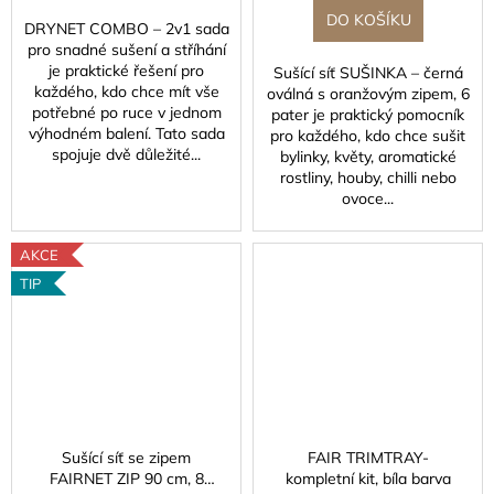
DO KOŠÍKU
DRYNET COMBO – 2v1 sada
pro snadné sušení a stříhání
je praktické řešení pro
Sušící síť SUŠINKA – černá
každého, kdo chce mít vše
oválná s oranžovým zipem, 6
potřebné po ruce v jednom
pater je praktický pomocník
výhodném balení. Tato sada
pro každého, kdo chce sušit
spojuje dvě důležité...
bylinky, květy, aromatické
rostliny, houby, chilli nebo
ovoce...
AKCE
TIP
Sušící síť se zipem
FAIR TRIMTRAY-
FAIRNET ZIP 90 cm, 8
kompletní kit, bíla barva