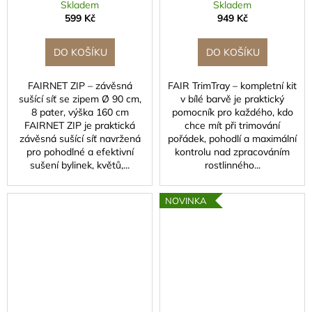
pater
Skladem
Skladem
599 Kč
949 Kč
DO KOŠÍKU
DO KOŠÍKU
FAIRNET ZIP – závěsná
FAIR TrimTray – kompletní kit
sušící síť se zipem Ø 90 cm,
v bílé barvě je praktický
8 pater, výška 160 cm
pomocník pro každého, kdo
FAIRNET ZIP je praktická
chce mít při trimování
závěsná sušící síť navržená
pořádek, pohodlí a maximální
pro pohodlné a efektivní
kontrolu nad zpracováním
sušení bylinek, květů,...
rostlinného...
NOVINKA