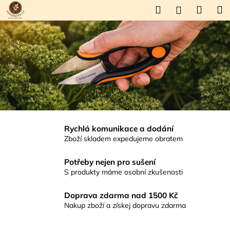
K
Přejít
Hledat
Náku
M
Přihlášení
na
o
V
obsah
Zpět
Zpět
košík
š
í
í
C
k
t
o
p
e
o
j
t
t
ř
Rychlá komunikace a dodání
e
e
Zboží skladem expedujeme obratem
b
v
u
Potřeby nejen pro sušení
S produkty máme osobní zkušenosti
j
e
e
s
Doprava zdarma nad 1500 Kč
t
Nakup zboží a získej dopravu zdarma
v
e
n