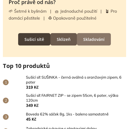
Proč právě od nás?
🌱 Šetrné k bylinám | 🧺 Jednoduché použití | 🪴 Pro
domácí pěstitele | ♻️ Opakovaně použitelné
Sušicí sítě
Sklizeň
Skladování
Top 10 produktů
Sušící síť SUŠINKA - černá oválná s oranžovým zipem, 6
pater
319 Kč
Sušící síť FAIRNET ZIP - se zipem 55cm, 6 pater, výška
120cm
349 Kč
Boveda 62% sáček 8g, 1ks - baleno samostatně
45 Kč
Zahradnické rukavice s plastovými drápy