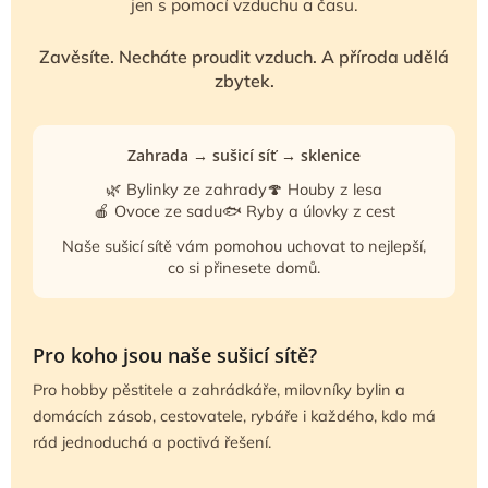
jen s pomocí vzduchu a času.
Zavěsíte. Necháte proudit vzduch. A příroda udělá
zbytek.
Zahrada → sušicí síť → sklenice
🌿 Bylinky ze zahrady
🍄 Houby z lesa
🍎 Ovoce ze sadu
🐟 Ryby a úlovky z cest
Naše sušicí sítě vám pomohou uchovat to nejlepší,
co si přinesete domů.
Pro koho jsou naše sušicí sítě?
Pro hobby pěstitele a zahrádkáře, milovníky bylin a
domácích zásob, cestovatele, rybáře i každého, kdo má
rád jednoduchá a poctivá řešení.