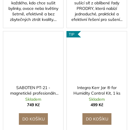
n
každého, kdo chce sušit
sušící síť z oblíbené řady
é
bylinky, ovoce nebo květiny
PRODRY, která nabízí
šetrně, efektivně a bez
jednoduché, praktické a
zbytečných ztrát kvality....
efektivní řešení pro sušení...
TIP
SABOTEN PT-21 -
Integra Kerr Jar ® for
magnetické profesionální
Humidity Control Kit, 1 ks
nůžky se zahnutou čepelí
Skladem
Skladem
749 Kč
499 Kč
DO KOŠÍKU
DO KOŠÍKU