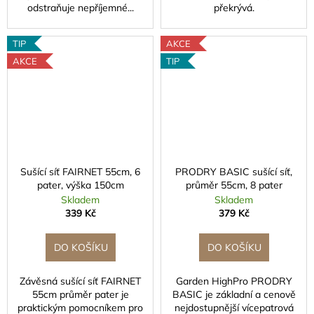
n
odstraňuje nepříjemné...
překrývá.
a
TIP
AKCE
j
AKCE
TIP
d
e
t
e
Sušící síť FAIRNET 55cm, 6
PRODRY BASIC sušící síť,
z
pater, výška 150cm
průměr 55cm, 8 pater
Skladem
Skladem
á
339 Kč
379 Kč
v
DO KOŠÍKU
DO KOŠÍKU
ě
s
Závěsná sušící síť FAIRNET
Garden HighPro PRODRY
55cm průměr pater je
BASIC je základní a cenově
praktickým pomocníkem pro
nejdostupnější vícepatrová