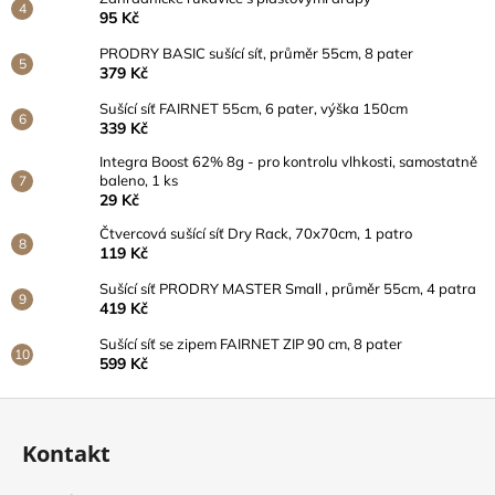
95 Kč
PRODRY BASIC sušící síť, průměr 55cm, 8 pater
379 Kč
Sušící síť FAIRNET 55cm, 6 pater, výška 150cm
339 Kč
Integra Boost 62% 8g - pro kontrolu vlhkosti, samostatně
baleno, 1 ks
29 Kč
Čtvercová sušící síť Dry Rack, 70x70cm, 1 patro
119 Kč
Sušící síť PRODRY MASTER Small , průměr 55cm, 4 patra
419 Kč
Sušící síť se zipem FAIRNET ZIP 90 cm, 8 pater
599 Kč
Z
á
Kontakt
p