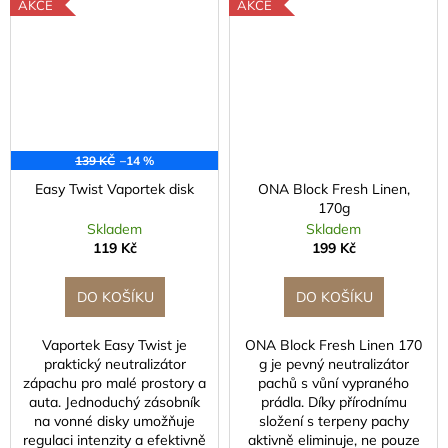
u
AKCE
AKCE
s
i
c
i
139 KČ
–14 %
s
Easy Twist Vaportek disk
ONA Block Fresh Linen,
170g
i
Skladem
Skladem
119 Kč
199 Kč
t
e
DO KOŠÍKU
DO KOŠÍKU
.
Vaportek Easy Twist je
ONA Block Fresh Linen 170
praktický neutralizátor
g je pevný neutralizátor
c
zápachu pro malé prostory a
pachů s vůní vypraného
z
auta. Jednoduchý zásobník
prádla. Díky přírodnímu
na vonné disky umožňuje
složení s terpeny pachy
regulaci intenzity a efektivně
aktivně eliminuje, ne pouze