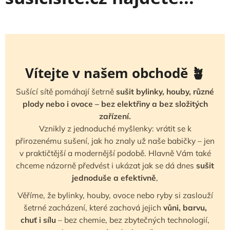
Vítejte v našem obchodě 🪴
Sušící sítě pomáhají šetrně
sušit bylinky, houby, různé
plody nebo i ovoce – bez elektřiny a bez složitých
zařízení.
Vznikly z jednoduché myšlenky: vrátit se k
přirozenému sušení, jak ho znaly už naše babičky – jen
v praktičtější a modernější podobě. Hlavně Vám také
chceme názorně předvést i ukázat jak se dá dnes
sušit
jednoduše a efektivně
,
Věříme, že bylinky, houby, ovoce nebo ryby si zaslouží
šetrné zacházení, které zachová jejich
vůni, barvu,
chuť i sílu
– bez chemie, bez zbytečných technologií,