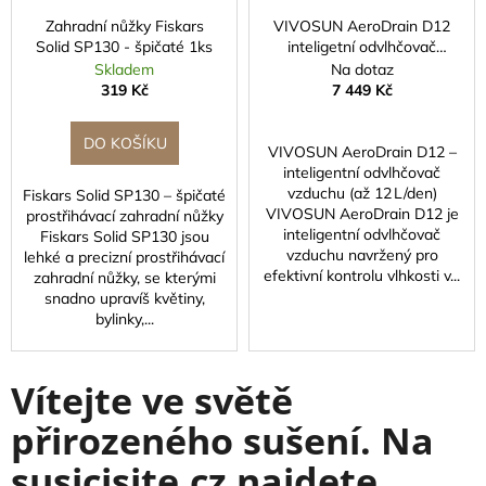
Zahradní nůžky Fiskars
VIVOSUN AeroDrain D12
Solid SP130 - špičaté 1ks
inteligetní odvlhčovač
vzduchu, 12L
Skladem
Na dotaz
319 Kč
7 449 Kč
DO KOŠÍKU
VIVOSUN AeroDrain D12 –
inteligentní odvlhčovač
vzduchu (až 12 L/den)
Fiskars Solid SP130 – špičaté
VIVOSUN AeroDrain D12 je
prostřihávací zahradní nůžky
inteligentní odvlhčovač
Fiskars Solid SP130 jsou
vzduchu navržený pro
lehké a precizní prostřihávací
efektivní kontrolu vlhkosti v...
zahradní nůžky, se kterými
snadno upravíš květiny,
bylinky,...
Vítejte ve světě
přirozeného sušení. Na
susicisite.cz najdete...