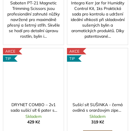
Saboten PT-21 Magnetic
Integra Kerr Jar for Humidity
Trimming Scissors jsou
Control Kit, 1ks Praktická
profesionální zahnuté nůžky
sada pro kontrolu a udržení
navržené pro maximálně
ideální vlhkosti při skladování
přesný a šetrný střih. Skvěle
sušených bylin a
se hodí pro detailní úpravu
aromatických produktů. Díky
rostlin, bylin i...
patentované...
AKCE
AKCE
TIP
TIP
DRYNET COMBO – 2v1
Sušící síť SUŠINKA - černá
sada sušící síť 6 pater se
oválná s oranžovým zipem,
zipem a zahradnické nůžky
6 pater
Skladem
Skladem
429 Kč
319 Kč