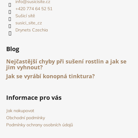
a
info
@
susicisite.cz
t
+420 774 64 52 51
í
Sušicí sítě
susici_site_cz
Drynets Czechia
Blog
Nejčastější chyby při sušení rostlin a jak se
jim vyhnout?
Jak se vyrábí konopná tinktura?
Informace pro vás
Jak nakupovat
Obchodní podmínky
Podmínky ochrany osobních údajů