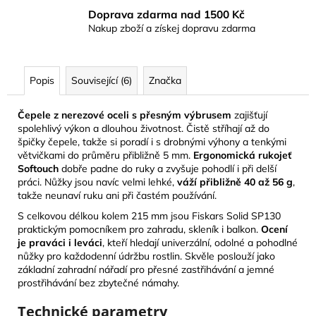
Doprava zdarma nad 1500 Kč
Nakup zboží a získej dopravu zdarma
Popis
Související (6)
Značka
Čepele z nerezové oceli s přesným výbrusem
zajišťují
spolehlivý výkon a dlouhou životnost. Čistě stříhají až do
špičky čepele, takže si poradí i s drobnými výhony a tenkými
větvičkami do průměru přibližně 5 mm.
Ergonomická rukojeť
Softouch
dobře padne do ruky a zvyšuje pohodlí i při delší
práci. Nůžky jsou navíc velmi lehké,
váží přibližně 40 až 56 g
,
takže neunaví ruku ani při častém používání.
S celkovou délkou kolem 215 mm jsou Fiskars Solid SP130
praktickým pomocníkem pro zahradu, skleník i balkon.
Ocení
je praváci i leváci
, kteří hledají univerzální, odolné a pohodlné
nůžky pro každodenní údržbu rostlin. Skvěle poslouží jako
základní zahradní nářadí pro přesné zastřihávání a jemné
prostřihávání bez zbytečné námahy.
Technické parametry