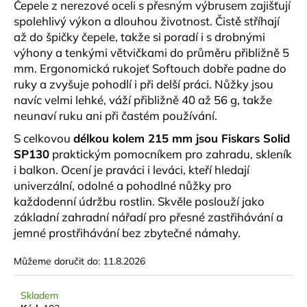
č
Čepele z nerezové oceli s přesným výbrusem zajišťují
u
spolehlivý výkon a dlouhou životnost. Čistě stříhají
j
až do špičky čepele, takže si poradí i s drobnými
e
výhony a tenkými větvičkami do průměru přibližně 5
m
mm. Ergonomická rukojeť Softouch dobře padne do
e
ruky a zvyšuje pohodlí i při delší práci. Nůžky jsou
navíc velmi lehké, váží přibližně 40 až 56 g, takže
neunaví ruku ani při častém používání.
INTEGRA
BOOST
S celkovou
délkou kolem 215 mm jsou Fiskars Solid
62%
8G
SP130
praktickým pomocníkem pro zahradu, skleník
-
i balkon. Ocení je praváci i leváci, kteří hledají
PRO
univerzální, odolné a pohodlné nůžky pro
KONTROLU
VLHKOSTI,
každodenní údržbu rostlin. Skvěle poslouží jako
SAMOSTATNĚ
základní zahradní nářadí pro přesné zastřihávání a
BALENO,
jemné prostřihávání bez zbytečné námahy.
1
KS
Můžeme doručit do:
11.8.2026
29
Kč
Skladem