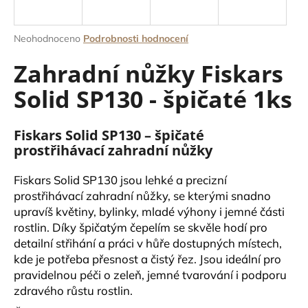
a
j
Průměrné
Neohodnoceno
Podrobnosti hodnocení
í
hodnocení
Zahradní nůžky Fiskars
produktu
t
je
?
Solid SP130 - špičaté 1ks
0,0
z
5
hvězdiček.
Fiskars Solid SP130 – špičaté
prostřihávací zahradní nůžky
HLEDAT
Fiskars Solid SP130 jsou lehké a precizní
prostřihávací zahradní nůžky, se kterými snadno
upravíš květiny, bylinky, mladé výhony i jemné části
D
rostlin. Díky špičatým čepelím se skvěle hodí pro
o
detailní střihání a práci v hůře dostupných místech,
p
kde je potřeba přesnost a čistý řez. Jsou ideální pro
o
pravidelnou péči o zeleň, jemné tvarování i podporu
r
zdravého růstu rostlin.
u