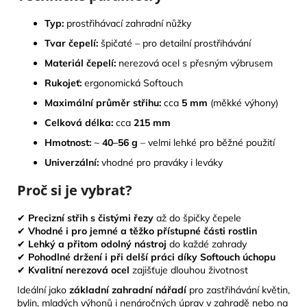
Typ:
prostřihávací zahradní nůžky
Tvar čepelí:
špičaté – pro detailní prostřihávání
Materiál čepelí:
nerezová ocel s přesným výbrusem
Rukojeť:
ergonomická Softouch
Maximální průměr střihu:
cca
5 mm
(měkké výhony)
Celková délka:
cca
215 mm
Hmotnost:
~
40–56 g
– velmi lehké pro běžné použití
Univerzální:
vhodné pro praváky i leváky
Proč si je vybrat?
✔
Precizní střih s čistými řezy
až do špičky čepele
✔
Vhodné i pro jemné a těžko přístupné části rostlin
✔
Lehký a přitom odolný nástroj
do každé zahrady
✔
Pohodlné držení i při delší práci díky Softouch úchopu
✔
Kvalitní nerezová ocel
zajišťuje dlouhou životnost
Ideální jako
základní zahradní nářadí
pro zastřihávání květin,
bylin, mladých výhonů i nenáročných úprav v zahradě nebo na