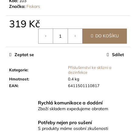
Kód:
103
Značka:
Fiskars
319 Kč
Měrná
DO KOŠÍKU
cena:
Zeptat se
Sdílet
Příslušenství ke sklizni a
Kategorie
:
dezinfekce
Hmotnost
:
0.4 kg
EAN
:
6411501110817
Rychlá komunikace a dodání
Zboží skladem expedujeme obratem
Potřeby nejen pro sušení
S produkty máme osobní zkušenosti