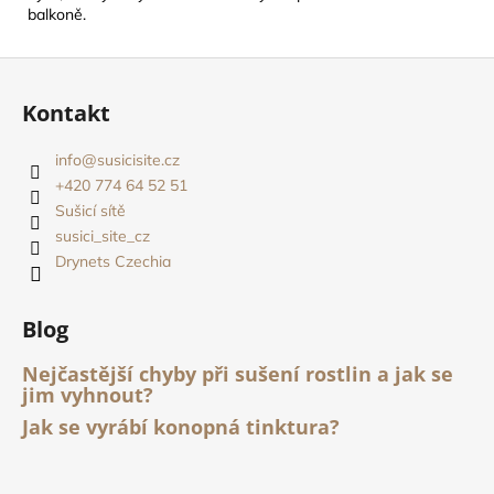
balkoně.
Z
á
Kontakt
p
a
info
@
susicisite.cz
t
+420 774 64 52 51
í
Sušicí sítě
susici_site_cz
Drynets Czechia
Blog
Nejčastější chyby při sušení rostlin a jak se
jim vyhnout?
Jak se vyrábí konopná tinktura?