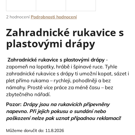
a
j
Průměrné
2 hodnocení
Podrobnosti hodnocení
í
hodnocení
Zahradnické rukavice s
produktu
t
je
?
plastovými drápy
4,5
z
5
hvězdiček.
Zahradnické rukavice s plastovými drápy
-
zapomeň na lopatky, hrábě i špinavé ruce. Tyhle
HLEDAT
zahradnické rukavice s drápy ti umožní kopat, sázet i
plet přímo rukama – rychleji, pohodlněji a bez
námahy. Prostě více práce za méně času – bez
zbytečného nářadí.
D
o
Pozor:
D
rápy jsou na rukavicích připevněny
p
napevno. Při jejich pokusu o sundání nebo
o
poškození nelze pak uznat případnou reklamaci!
r
u
Můžeme doručit do:
11.8.2026