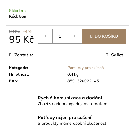
č
u
Skladem
j
Kód:
569
e
m
99 Kč
–4 %
e
95 Kč
DO KOŠÍKU
Měrná
ZAHRADNICKÉ
cena:
Zeptat se
Sdílet
RUKAVICE
S
PLASTOVÝMI
Kategorie
:
Pomůcky pro sklizeň
DRÁPY
Hmotnost
:
0.4 kg
95
EAN
:
8591320022145
Kč
Původně:
99
Rychlá komunikace a dodání
Kč
Zboží skladem expedujeme obratem
Potřeby nejen pro sušení
S produkty máme osobní zkušenosti