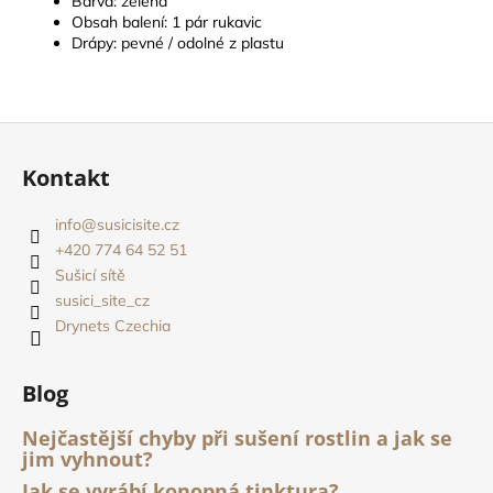
Barva: zelená
Obsah balení: 1 pár rukavic
Drápy: pevné / odolné z plastu
Z
á
Kontakt
p
a
info
@
susicisite.cz
t
+420 774 64 52 51
í
Sušicí sítě
susici_site_cz
Drynets Czechia
Blog
Nejčastější chyby při sušení rostlin a jak se
jim vyhnout?
Jak se vyrábí konopná tinktura?