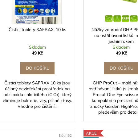
o
p
d
r
u
o
k
d
Čistící tablety SAFRAX, 10 ks
Nůžky zahradní GHP 
t
na ostříhávaní lístků, 
u
ů
jedním okem
k
Skladem
Skladem
t
49 Kč
49 Kč
ů
DO KOŠÍKU
DO KOŠÍKU
Čistící tablety SAFRAX 10 ks jsou
GHP ProCut – malé nů
účinný dezinfekční prostředek na
ostříhávání lístků (s jed
bázi oxidu chloričitého (ClO₂), který
Procut One Eye scissor
eliminuje bakterie, viry, plísně i řasy.
kompaktní a precizní n
Vhodné pro čištění...
značky Garden HighPro,
především pro detailn
AKCE
Kód:
92