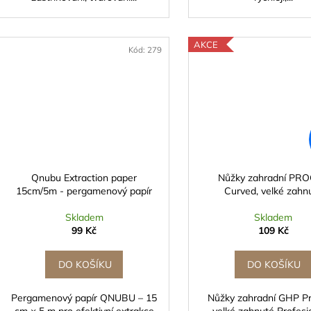
AKCE
Kód:
279
Qnubu Extraction paper
Nůžky zahradní PR
15cm/5m - pergamenový papír
Curved, velké zahn
Skladem
Skladem
99 Kč
109 Kč
DO KOŠÍKU
DO KOŠÍKU
Pergamenový papír QNUBU – 15
Nůžky zahradní GHP Pr