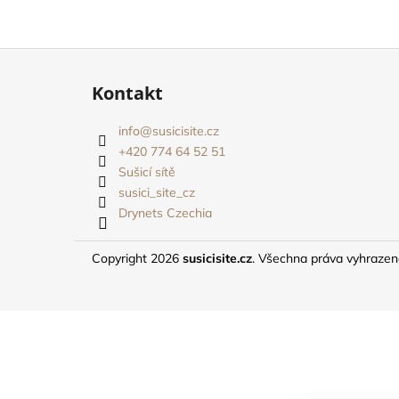
Z
á
Kontakt
p
a
info
@
susicisite.cz
t
+420 774 64 52 51
í
Sušicí sítě
susici_site_cz
Drynets Czechia
Copyright 2026
susicisite.cz
. Všechna práva vyhraze