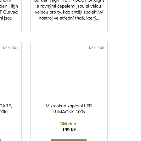
onální
Garden High Pro PROCUT Straight
rden High
s rovnými čepelemi jsou skvělou
T Curved
volbou pro ty, kdo chtějí spolehlivý
i jsou
nástroj ve střední třídě, který...
Kód:
301
Kód:
306
DCARE,
Mikroskop kapesní LED
100ks
LUMAGNY 100x
Skladem
199 Kč