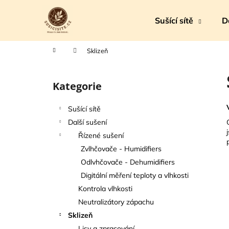
K
Přejít
na
o
Sušící sítě
D
obsah
Zpět
Zpět
š
do
do
í
Domů
Sklizeň
k
obchodu
obchodu
P
o
Kategorie
Přeskočit
s
kategorie
t
Sušící sítě
r
Další sušení
a
Řízené sušení
n
Zvlhčovače - Humidifiers
n
Odlvhčovače - Dehumidifiers
í
Digitální měření teploty a vlhkosti
p
Kontrola vlhkosti
a
Neutralizátory zápachu
n
Sklizeň
e
Lisy a zpracování