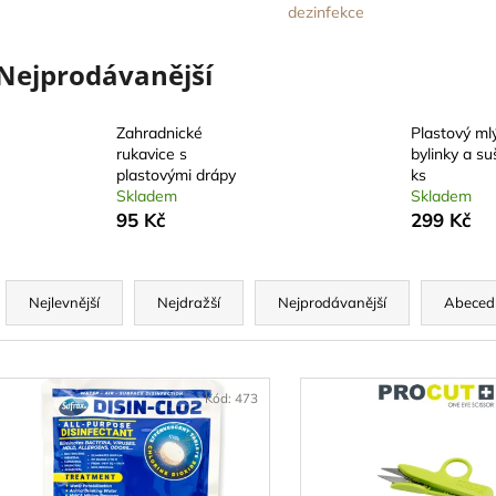
SUŠÍCÍ SÍŤ FAIRNET ZIP - SE ZIPEM
BOVEDA 62% SÁ
dezinfekce
55CM, 6 PATER, VÝŠKA 120CM
BALENO SAMO
349 Kč
45 Kč
Nejprodávanější
Zahradnické
Plastový ml
rukavice s
bylinky a su
plastovými drápy
ks
Skladem
Skladem
95 Kč
299 Kč
Ř
a
Nejlevnější
Nejdražší
Nejprodávanější
Abeced
z
e
V
n
ý
Kód:
473
í
p
p
i
r
s