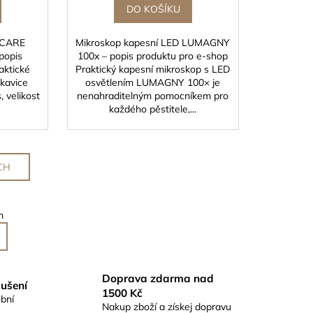
DO KOŠÍKU
EDCARE
Mikroskop kapesní LED LUMAGNY
 popis
100x – popis produktu pro e-shop
aktické
Praktický kapesní mikroskop s LED
ukavice
osvětlením LUMAGNY 100× je
 velikost
nenahraditelným pomocníkem pro
každého pěstitele,...
CH
m
Doprava zdarma nad
sušení
1500 Kč
bní
Nakup zboží a získej dopravu