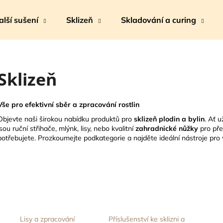
alší sušení
Sklizeň
Skladování a curing
Co potřebujete najít?
Sklizeň
HLEDAT
Vše pro efektivní sběr a zpracování rostlin
Objevte naši širokou nabídku produktů pro
sklizeň plodin a bylin
. Ať 
jsou ruční střihače, mlýnk, lisy, nebo kvalitní
zahradnické nůžky
pro pře
Doporučujeme
potřebujete. Prozkoumejte podkategorie a najděte ideální nástroje pro v
Lisy a zpracování
Příslušenství ke sklizni a