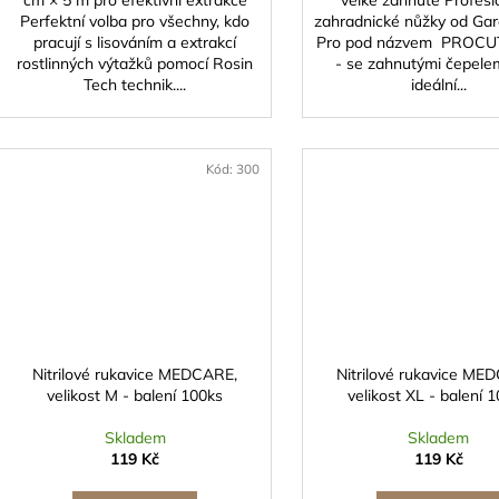
cm × 5 m pro efektivní extrakce
velké zahnuté Profesi
Perfektní volba pro všechny, kdo
zahradnické nůžky od Ga
pracují s lisováním a extrakcí
Pro pod názvem PROCU
rostlinných výtažků pomocí Rosin
- se zahnutými čepelem
Tech technik....
ideální...
Kód:
300
Nitrilové rukavice MEDCARE,
Nitrilové rukavice ME
velikost M - balení 100ks
velikost XL - balení 
Skladem
Skladem
119 Kč
119 Kč