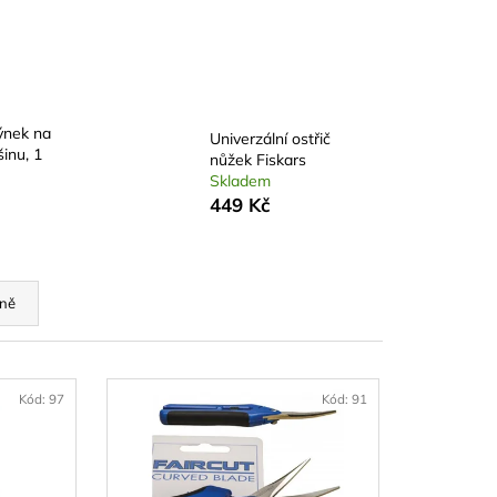
ČEK 8G, 1KS -
STATNĚ
ýnek na
Univerzální ostřič
šinu, 1
nůžek Fiskars
Skladem
449 Kč
ně
Kód:
97
Kód:
91