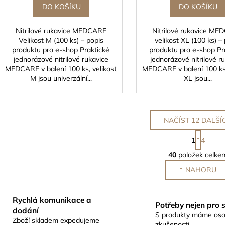
DO KOŠÍKU
DO KOŠÍKU
Nitrilové rukavice MEDCARE
Nitrilové rukavice M
Velikost M (100 ks) – popis
velikost XL (100 ks) –
produktu pro e-shop Praktické
produktu pro e-shop Pr
jednorázové nitrilové rukavice
jednorázové nitrilové r
MEDCARE v balení 100 ks, velikost
MEDCARE v balení 100 ks,
M jsou univerzální...
XL jsou...
NAČÍST 12 DALŠÍ
S
1
4
t
O
r
40
položek celke
v
á
l
NAHORU
n
k
á
o
d
v
Rychlá komunikace a
a
Potřeby nejen pro 
á
dodání
c
S produkty máme oso
n
Zboží skladem expedujeme
zkušenosti