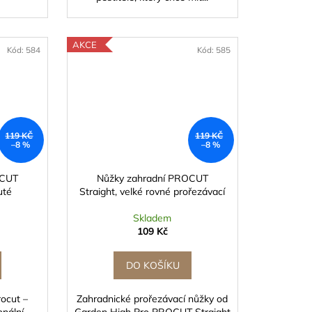
AKCE
Kód:
584
Kód:
585
119 KČ
119 KČ
–8 %
–8 %
OCUT
Nůžky zahradní PROCUT
uté
Straight, velké rovné prořezávací
Skladem
109 Kč
DO KOŠÍKU
ocut –
Zahradnické prořezávací nůžky od