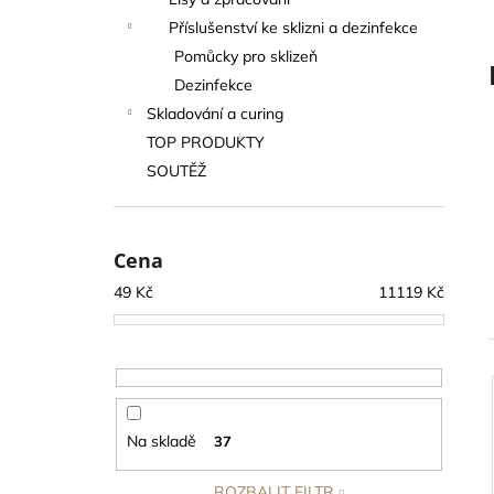
SUŠÍCÍ SÍŤ SUŠINKA - ČERNÁ
l
OVÁLNÁ S ORANŽOVÝM ZIPEM, 6
Příslušenství ke sklizni a dezinfekce
PATER
Pomůcky pro sklizeň
319 Kč
Dezinfekce
Skladování a curing
TOP PRODUKTY
SOUTĚŽ
Cena
49
Kč
11119
Kč
Na skladě
37
ROZBALIT FILTR