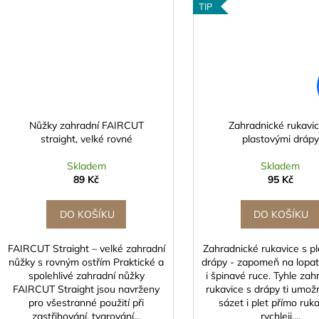
TIP
Nůžky zahradní FAIRCUT
Zahradnické rukavic
straight, velké rovné
plastovými drápy
Skladem
Skladem
89 Kč
95 Kč
DO KOŠÍKU
DO KOŠÍKU
FAIRCUT Straight – velké zahradní
Zahradnické rukavice s p
nůžky s rovným ostřím Praktické a
drápy - zapomeň na lopat
spolehlivé zahradní nůžky
i špinavé ruce. Tyhle zah
FAIRCUT Straight jsou navrženy
rukavice s drápy ti umožn
pro všestranné použití při
sázet i plet přímo ru
zastřihování, tvarování...
rychleji,...