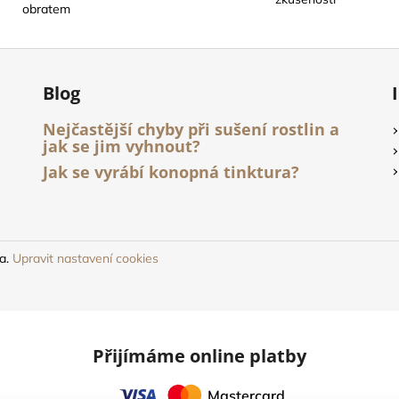
í
í
obratem
p
r
v
k
Blog
y
v
Nejčastější chyby při sušení rostlin a
ý
jak se jim vyhnout?
p
Jak se vyrábí konopná tinktura?
i
s
u
na.
Upravit nastavení cookies
Přijímáme online platby
Mastercard