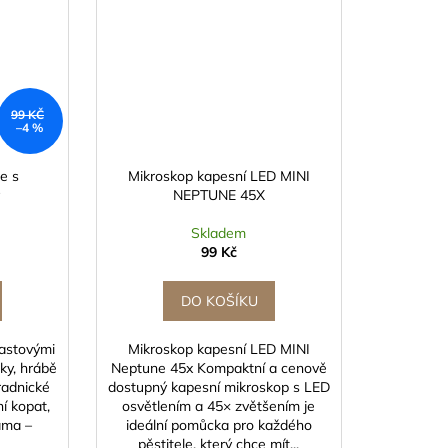
99 KČ
–4 %
e s
Mikroskop kapesní LED MINI
NEPTUNE 45X
Skladem
99 Kč
DO KOŠÍKU
lastovými
Mikroskop kapesní LED MINI
ky, hrábě
Neptune 45x Kompaktní a cenově
radnické
dostupný kapesní mikroskop s LED
í kopat,
osvětlením a 45× zvětšením je
kama –
ideální pomůcka pro každého
pěstitele, který chce mít...