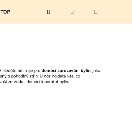
Hledat
Přihlášení
Nákupní
TOP PRODUKTY
SOUTĚŽ
O nás
Kontakty
košík
už hledáte nástroje pro
domácí zpracování bylin
, jako
sný a pohodlný střih! U nás najdete vše, co
aši zahradu i domácí laboratoř bylin.
Následující