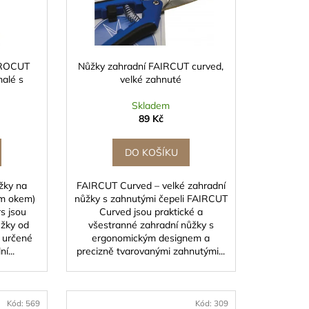
PROCUT
Nůžky zahradní FAIRCUT curved,
malé s
velké zahnuté
Skladem
89 Kč
DO KOŠÍKU
žky na
FAIRCUT Curved – velké zahradní
ním okem)
nůžky s zahnutými čepeli FAIRCUT
s jsou
Curved jsou praktické a
ůžky od
všestranné zahradní nůžky s
 určené
ergonomickým designem a
í...
precizně tvarovanými zahnutými...
Kód:
569
Kód:
309