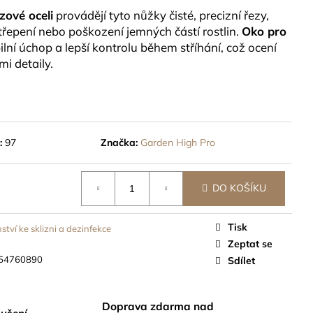
ČEK 8G, 1KS -
zové oceli
provádějí tyto nůžky čisté, precizní řezy,
STATNĚ
ztřepení nebo poškození jemných částí rostlin.
Oko pro
ilní úchop a lepší kontrolu během stříhání, což ocení
i detaily.
:
97
Značka:
Garden High Pro
DO KOŠÍKU
Tisk
nství ke sklizni a dezinfekce
Zeptat se
54760890
Sdílet
Doprava zdarma nad