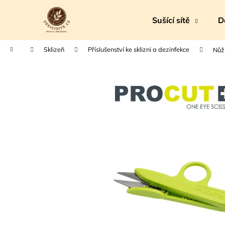
K
Přejít
na
o
Sušící sítě
D
obsah
Zpět
Zpět
š
do
do
í
Domů
Sklizeň
Příslušenství ke sklizni a dezinfekce
Nůž
k
obchodu
obchodu