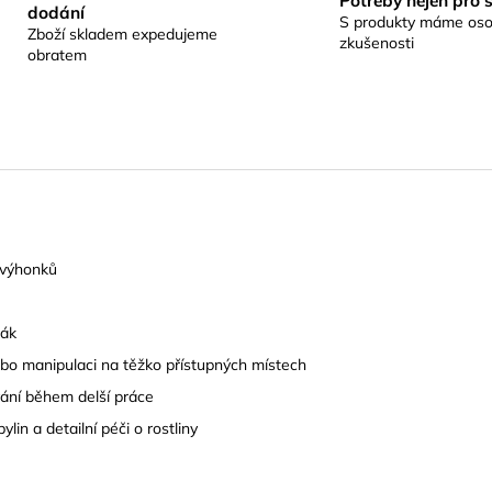
Potřeby nejen pro 
dodání
S produkty máme oso
Zboží skladem expedujeme
zkušenosti
obratem
 výhonků
žák
nebo manipulaci na těžko přístupných místech
ání během delší práce
lin a detailní péči o rostliny