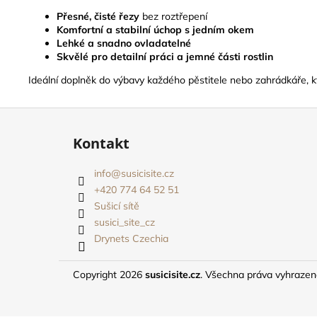
Přesné, čisté řezy
bez roztřepení
Komfortní a stabilní úchop s jedním okem
Lehké a snadno ovladatelné
Skvělé pro detailní práci a jemné části rostlin
Ideální doplněk do výbavy každého pěstitele nebo zahrádkáře, kte
Z
á
Kontakt
p
a
info
@
susicisite.cz
t
+420 774 64 52 51
í
Sušicí sítě
susici_site_cz
Drynets Czechia
Copyright 2026
susicisite.cz
. Všechna práva vyhraze