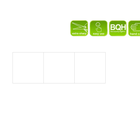
SUŠÍCÍ SÍŤ SUŠINKA - ČERNÁ
OVÁLNÁ S ORANŽOVÝM ZIPEM, 6
PATER
319 Kč