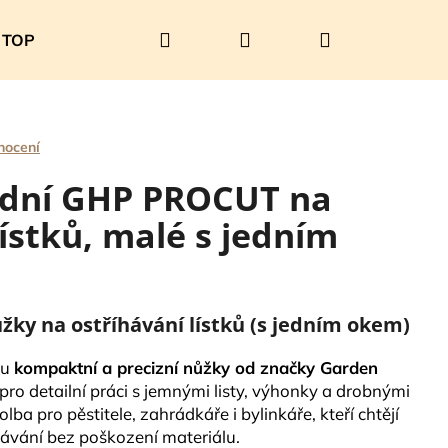
Hledat
Přihlášení
Nákupní
TOP PRODUKTY
SOUTĚŽ
O nás
Kontakty
košík
nocení
adní GHP PROCUT na
lístků, malé s jedním
žky na ostříhávání lístků (s jedním okem)
ou
kompaktní a precizní nůžky od značky Garden
pro detailní práci s jemnými listy, výhonky a drobnými
Následující
olba pro pěstitele, zahrádkáře i bylinkáře, kteří chtějí
íhávání bez poškození materiálu.