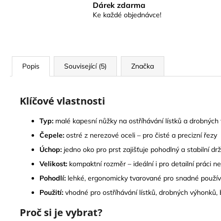
Dárek zdarma
Ke každé objednávce!
Popis
Související (5)
Značka
Klíčové vlastnosti
Typ:
malé kapesní nůžky na ostříhávání lístků a drobných
Čepele:
ostré z nerezové oceli – pro čisté a precizní řezy
Úchop:
jedno oko pro prst zajišťuje pohodlný a stabilní dr
Velikost:
kompaktní rozměr – ideální i pro detailní práci 
Pohodlí:
lehké, ergonomicky tvarované pro snadné použív
Použití:
vhodné pro ostříhávání lístků, drobných výhonků, by
Proč si je vybrat?