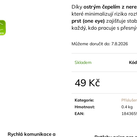
SUŠÍCÍ SÍŤ FAIRNET ZIP - SE ZIPEM
BOVEDA 62% SÁ
Díky
ostrým čepelím z nere
55CM, 6 PATER, VÝŠKA 120CM
BALENO SAMO
které minimalizují riziko ro
349 Kč
45 Kč
prst (one eye)
zajišťuje stab
každý, kdo pracuje s přesným
Můžeme doručit do:
7.8.2026
Skladem
Kód
49 Kč
Měrná
cena:
Kategorie
:
Přísluše
Hmotnost
:
0.4 kg
EAN
:
184365
Rychlá komunikace a