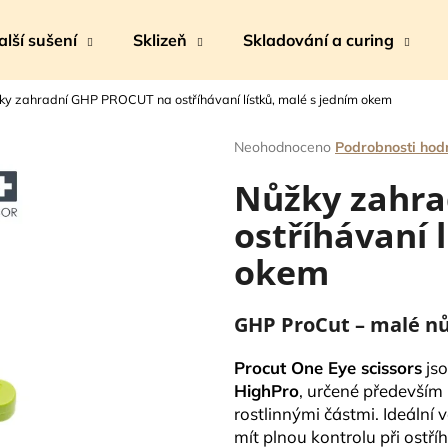
alší sušení
Sklizeň
Skladování a curing
ky zahradní GHP PROCUT na ostříhávaní lístků, malé s jedním okem
Co potřebujete najít?
Průměrné
Neohodnoceno
Podrobnosti hod
hodnocení
Nůžky zahr
produktu
HLEDAT
je
ostříhávaní 
0,0
z
okem
5
Doporučujeme
hvězdiček.
GHP ProCut – malé nů
Procut One Eye scissors
js
HighPro
, určené především 
rostlinnými částmi. Ideální v
mít plnou kontrolu při ostř