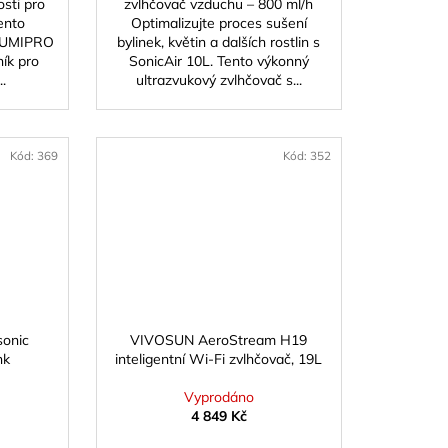
osti pro
zvlhčovač vzduchu – 800 ml/h
Tento
Optimalizujte proces sušení
 HUMIPRO
bylinek, květin a dalších rostlin s
ník pro
SonicAir 10L. Tento výkonný
.
ultrazvukový zvlhčovač s...
Kód:
369
Kód:
352
sonic
VIVOSUN AeroStream H19
nk
inteligentní Wi-Fi zvlhčovač, 19L
Vyprodáno
4 849 Kč