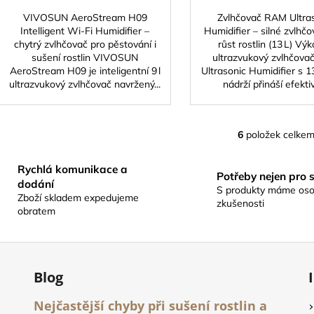
VIVOSUN AeroStream H09
Zvlhčovač RAM Ultra
Intelligent Wi‑Fi Humidifier –
Humidifier – silné zvlhčo
chytrý zvlhčovač pro pěstování i
růst rostlin (13 L) Vý
sušení rostlin VIVOSUN
ultrazvukový zvlhčov
AeroStream H09 je inteligentní 9 l
Ultrasonic Humidifier s 13
ultrazvukový zvlhčovač navržený...
nádrží přináší efektivn
6
položek celke
O
v
Rychlá komunikace a
l
Potřeby nejen pro 
dodání
á
S produkty máme oso
Zboží skladem expedujeme
d
zkušenosti
obratem
a
c
í
p
Blog
r
v
Nejčastější chyby při sušení rostlin a
k