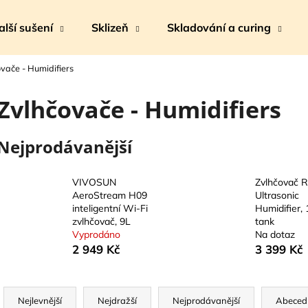
alší sušení
Sklizeň
Skladování a curing
vače - Humidifiers
Co potřebujete najít?
Zvlhčovače - Humidifiers
HLEDAT
Nejprodávanější
VIVOSUN
Zvlhčovač 
Doporučujeme
AeroStream H09
Ultrasonic
inteligentní Wi-Fi
Humidifier,
zvlhčovač, 9L
tank
Vyprodáno
Na dotaz
2 949 Kč
3 399 Kč
Ř
a
Nejlevnější
Nejdražší
Nejprodávanější
Abeced