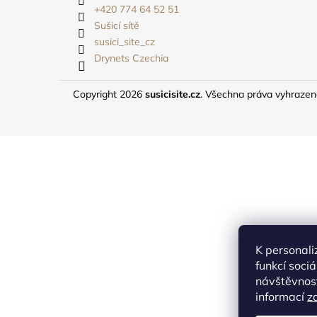
t
+420 774 64 52 51
í
Sušicí sítě
susici_site_cz
Drynets Czechia
Copyright 2026
susicisite.cz
. Všechna práva vyhraze
K personali
funkcí soci
návštěvnost
informací
z