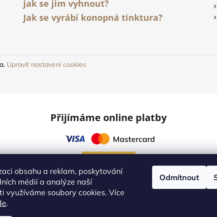
jak se jim vyhnout?
y
Jak se vyrábí konopná tinktura?
v
ý
p
i
s
na.
Upravit nastavení cookies
u
Přijímáme online platby
Mastercard
Online platby
zaci obsahu a reklam, poskytování
Odmítnout
álních médií a analýze naší
i využíváme soubory cookies. Více
Naši dopravci
de
.