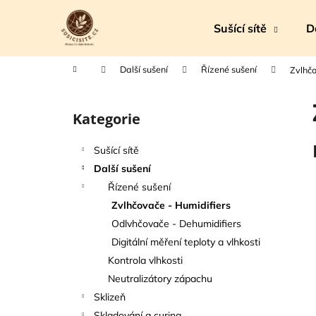
K
Přejít
na
o
Sušící sítě
D
obsah
Zpět
Zpět
š
do
do
í
Domů
Další sušení
Řízené sušení
Zvlhčo
k
obchodu
obchodu
P
o
Kategorie
Přeskočit
s
kategorie
t
Sušící sítě
r
Další sušení
a
Řízené sušení
n
Zvlhčovače - Humidifiers
n
Odlvhčovače - Dehumidifiers
í
Digitální měření teploty a vlhkosti
p
Kontrola vlhkosti
a
Neutralizátory zápachu
n
Sklizeň
e
Skladování a curing