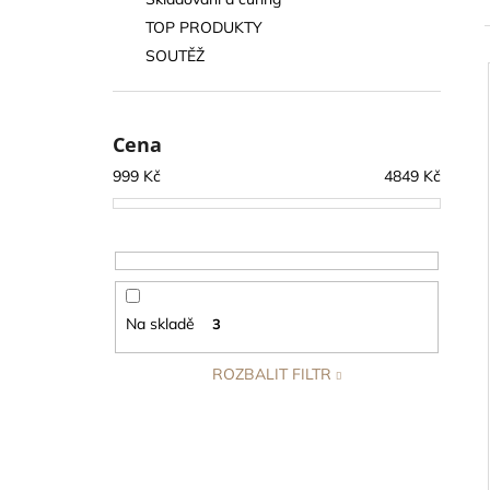
SUŠÍCÍ SÍŤ SUŠINKA - ČERNÁ
l
OVÁLNÁ S ORANŽOVÝM ZIPEM, 6
TOP PRODUKTY
PATER
SOUTĚŽ
319 Kč
Cena
999
Kč
4849
Kč
Na skladě
3
ROZBALIT FILTR