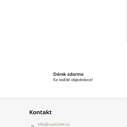
Dárek zdarma
Ke každé objednávce!
Z
á
Kontakt
p
a
info
@
susicisite.cz