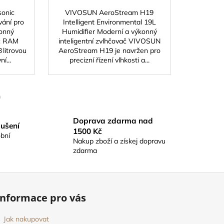
sonic
VIVOSUN AeroStream H19
vání pro
Intelligent Environmental 19L
konný
Humidifier Moderní a výkonný
ač RAM
inteligentní zvlhčovač VIVOSUN
 litrovou
AeroStream H19 je navržen pro
í...
precizní řízení vlhkosti a...
m
Doprava zdarma nad
sušení
1500 Kč
bní
Nakup zboží a získej dopravu
zdarma
Informace pro vás
Jak nakupovat