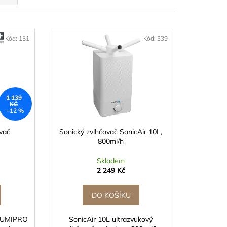
ČEK 8G, 1KS -
STATNĚ
Kód:
151
Kód:
339
1 139
KČ
–12 %
vač
Sonický zvlhčovač SonicAir 10L,
800ml/h
Skladem
2 249 Kč
DO KOŠÍKU
 HUMIPRO
SonicAir 10L ultrazvukový