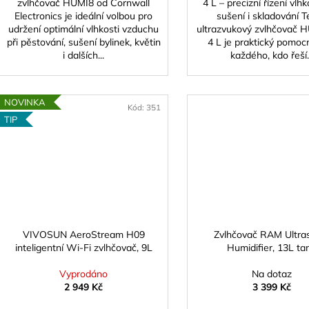
zvlhčovač HUMI8 od Cornwall
4 L – precizní řízení vlhk
Electronics je ideální volbou pro
sušení i skladování 
udržení optimální vlhkosti vzduchu
ultrazvukový zvlhčovač
při pěstování, sušení bylinek, květin
4 L je praktický pomoc
i dalších...
každého, kdo řeší..
NOVINKA
Kód:
351
TIP
VIVOSUN AeroStream H09
Zvlhčovač RAM Ultra
inteligentní Wi-Fi zvlhčovač, 9L
Humidifier, 13L ta
Vyprodáno
Na dotaz
2 949 Kč
3 399 Kč