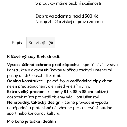
S produkty máme osobní zkušenosti
Doprava zdarma nad 1500 Kč
Nakup zboží a získej dopravu zdarma
Popis
Související (5)
Klíčové výhody & vlastnosti:
Vysoce účinná ochrana proti zápachu
– speciální vícevrstvá
konstrukce s aktivní
uhlíkovou vložkou
zachytí i intenzivní
pachy a udrží obsah diskrétní.
Odolná konstrukce
– pevné švy a
voděodolné zipy
chrání
nejen před zápachem, ale i před vnějšími vlivy.
Extra velký prostor
– rozměry
84 × 38 × 38 cm
nabízejí
dostatek místa pro větší objemy věcí i příslušenství.
Nenápadný, taktický design
– černé provedení vypadá
nenápadně a profesionálně, vhodné pro cestování, outdoor,
sport nebo konopnou kulturu.
Pro koho je taška ideální?