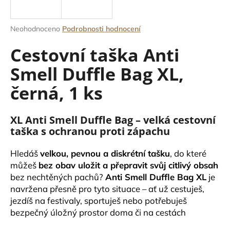
a
j
Průměrné
Neohodnoceno
Podrobnosti hodnocení
í
hodnocení
Cestovní taška Anti
produktu
t
je
?
Smell Duffle Bag XL,
0,0
z
černá, 1 ks
5
hvězdiček.
XL Anti Smell Duffle Bag – velká cestovní
HLEDAT
taška s ochranou proti zápachu
Hledáš
velkou, pevnou a diskrétní tašku
, do které
D
můžeš
bez obav uložit a přepravit svůj citlivý obsah
o
bez nechtěných pachů?
Anti Smell Duffle Bag XL
je
p
navržena přesně pro tyto situace – ať už cestuješ,
o
jezdíš na festivaly, sportuješ nebo potřebuješ
r
bezpečný úložný prostor doma či na cestách
u