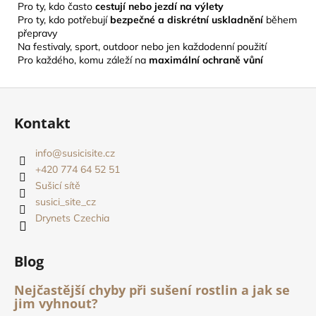
Pro ty, kdo často
cestují nebo jezdí na výlety
Pro ty, kdo potřebují
bezpečné a diskrétní uskladnění
během
přepravy
Na festivaly, sport, outdoor nebo jen každodenní použití
Pro každého, komu záleží na
maximální ochraně vůní
Z
á
Kontakt
p
a
info
@
susicisite.cz
t
+420 774 64 52 51
í
Sušicí sítě
susici_site_cz
Drynets Czechia
Blog
Nejčastější chyby při sušení rostlin a jak se
jim vyhnout?