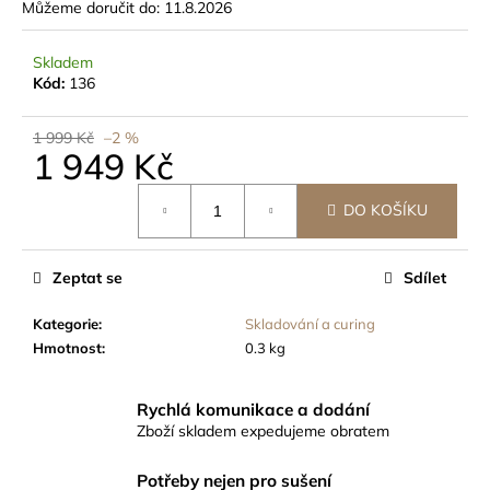
č
Můžeme doručit do:
11.8.2026
u
j
Skladem
e
Kód:
136
m
e
1 999 Kč
–2 %
1 949 Kč
SUŠÍCÍ
Měrná
SÍŤ
DO KOŠÍKU
cena:
FAIRNET
ZIP
-
Zeptat se
Sdílet
SE
ZIPEM
55CM,
Kategorie
:
Skladování a curing
6
Hmotnost
:
0.3 kg
PATER,
VÝŠKA
120CM
Rychlá komunikace a dodání
349
Zboží skladem expedujeme obratem
Kč
Potřeby nejen pro sušení