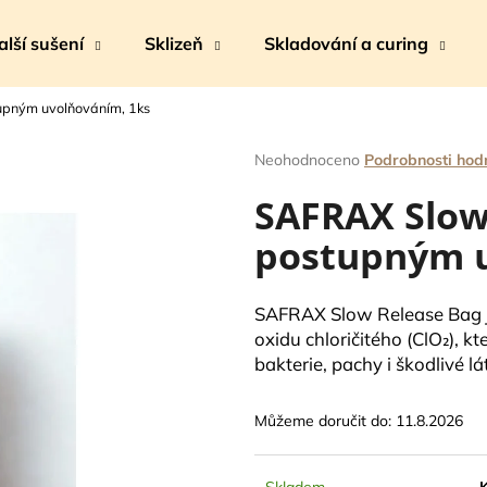
alší sušení
Sklizeň
Skladování a curing
upným uvolňováním, 1ks
Co potřebujete najít?
Průměrné
Neohodnoceno
Podrobnosti hod
hodnocení
SAFRAX Slow 
produktu
HLEDAT
je
postupným u
0,0
z
5
Doporučujeme
hvězdiček.
SAFRAX Slow Release Bag 
oxidu chloričitého (ClO₂), kt
bakterie, pachy i škodlivé l
Můžeme doručit do:
11.8.2026
Skladem