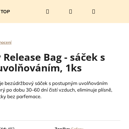
Hledat
Přihlášení
Nákupní
TOP PRODUKTY
SOUTĚŽ
O nás
Kontakty
košík
nocení
Release Bag - sáček s
volňováním, 1ks
je bezúdržbový sáček s postupným uvolňováním
erý po dobu 30–60 dní čistí vzduch, eliminuje plísně,
átky bez parfemace.
Následující
Kód:
482
Značka:
Safrax