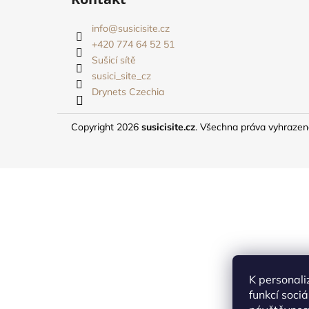
p
a
info
@
susicisite.cz
t
+420 774 64 52 51
í
Sušicí sítě
susici_site_cz
Drynets Czechia
Copyright 2026
susicisite.cz
. Všechna práva vyhraze
K personali
funkcí soci