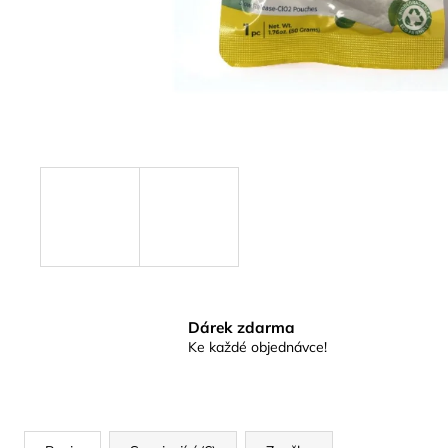
SUŠÍCÍ SÍŤ SUŠINKA - ČERNÁ
OVÁLNÁ S ORANŽOVÝM ZIPEM, 6
PATER
319 Kč
Dárek zdarma
Ke každé objednávce!