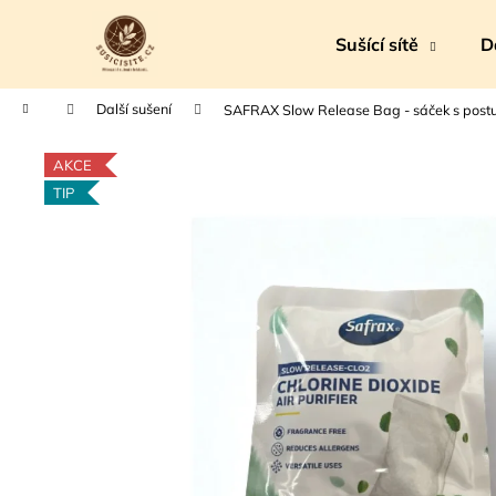
K
Přejít
na
o
Sušící sítě
D
obsah
Zpět
Zpět
š
do
do
í
Domů
Další sušení
SAFRAX Slow Release Bag - sáček s post
k
obchodu
obchodu
AKCE
TIP