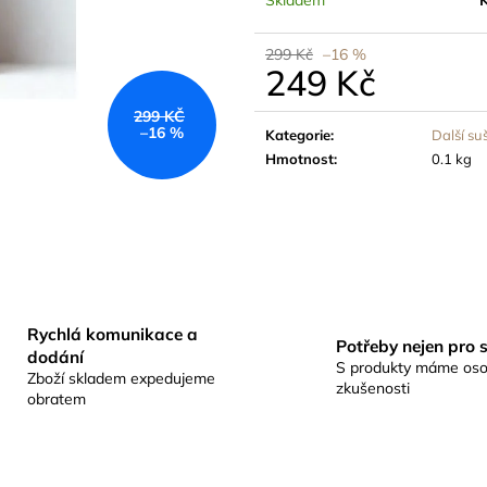
SUŠÍCÍ SÍŤ FAIRNET ZIP - SE ZIPEM
BOVEDA 62% SÁ
55CM, 6 PATER, VÝŠKA 120CM
BALENO SAMO
349 Kč
45 Kč
299 Kč
–16 %
249 Kč
Měrná
299 KČ
cena:
–16 %
Kategorie
:
Další su
Hmotnost
:
0.1 kg
Rychlá komunikace a
Potřeby nejen pro 
dodání
S produkty máme oso
Zboží skladem expedujeme
zkušenosti
obratem