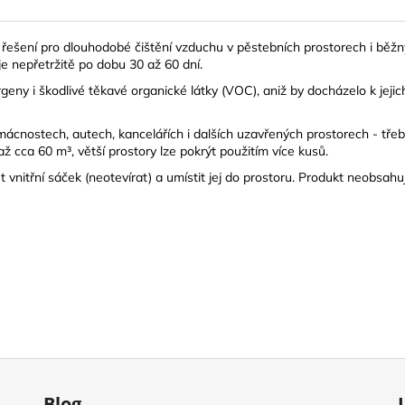
šení pro dlouhodobé čištění vzduchu v pěstebních prostorech i běžný
je nepřetržitě po dobu 30 až 60 dní.
ergeny i škodlivé těkavé organické látky (VOC), aniž by docházelo k j
domácnostech, autech, kancelářích i dalších uzavřených prostorech - tře
ž cca 60 m³, větší prostory lze pokrýt použitím více kusů.
t vnitřní sáček (neotevírat) a umístit jej do prostoru. Produkt neobsah
Blog