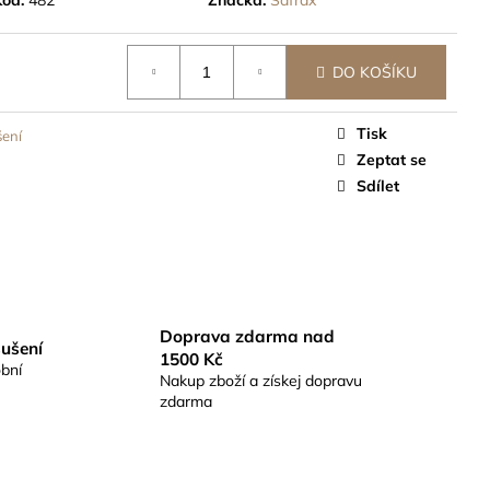
ČEK 8G, 1KS -
STATNĚ
DO KOŠÍKU
Tisk
šení
Zeptat se
Sdílet
Doprava zdarma nad
sušení
1500 Kč
bní
Nakup zboží a získej dopravu
zdarma