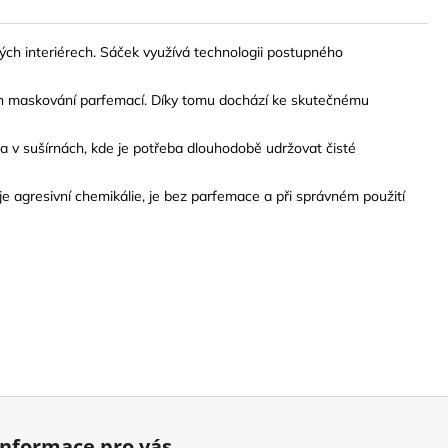
ch interiérech. Sáček využívá technologii postupného
ejich maskování parfemací. Díky tomu dochází ke skutečnému
ba v sušírnách, kde je potřeba dlouhodobě udržovat čisté
uje agresivní chemikálie, je bez parfemace a při správném použití
Informace pro vás