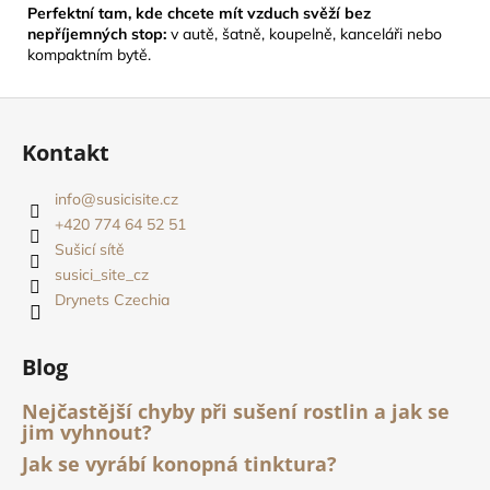
Perfektní tam, kde chcete mít vzduch svěží bez
nepříjemných stop:
v autě, šatně, koupelně, kanceláři nebo
kompaktním bytě.
Z
á
Kontakt
p
a
info
@
susicisite.cz
t
+420 774 64 52 51
í
Sušicí sítě
susici_site_cz
Drynets Czechia
Blog
Nejčastější chyby při sušení rostlin a jak se
jim vyhnout?
Jak se vyrábí konopná tinktura?