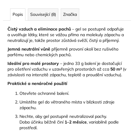
Popis
Související (8)
Značka
Čistý vzduch a eliminace pachů
– gel se postupně odpařuje
a uvolňuje látky, které se vážou přímo na molekuly zápachu a
neutralizují je, takže prostor zůstává svěží, čistý a příjemný.
Jemná neutrální vůně
příjemně provoní okolí bez rušivého
parfému nebo chemických pachů.
Ideální pro malé prostory
– jedno 33 g balení je dostačující
pro ošetření vzduchu v uzavřených prostorách až cca
50 m²
(v
závislosti na intenzitě zápachu, teplotě a proudění vzduchu).
Praktické a nenáročné použití
Otevřete ochranné balení.
Umístěte gel do větraného místa v blízkosti zdroje
zápachu.
Nechte, aby gel postupně neutralizoval pachy.
Doba účinku běžně činí
1–2 měsíce
, variabilně podle
prostředí.