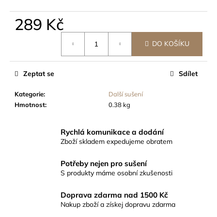
č
u
289 Kč
j
e
Měrná
m
DO KOŠÍKU
cena:
e
Zeptat se
Sdílet
PRODRY
BASIC
Kategorie
:
Další sušení
SUŠÍCÍ
Hmotnost
:
0.38 kg
SÍŤ,
PRŮMĚR
55CM,
Rychlá komunikace a dodání
8
PATER
Zboží skladem expedujeme obratem
379
Kč
Potřeby nejen pro sušení
S produkty máme osobní zkušenosti
Doprava zdarma nad 1500 Kč
Nakup zboží a získej dopravu zdarma