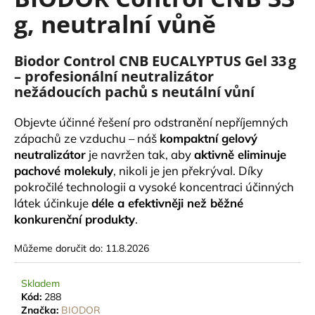
je
a
g, neutralní vůně
0,0
z
j
5
í
hvězdiček.
Biodor Control CNB EUCALYPTUS Gel 33 g
t
– profesionální neutralizátor
?
nežádoucích pachů s neutální vůní
Objevte účinné řešení pro odstranění nepříjemných
zápachů ze vzduchu – náš
kompaktní gelový
neutralizátor
je navržen tak, aby
aktivně eliminuje
HLEDAT
pachové molekuly
, nikoli je jen překrýval. Díky
pokročilé technologii a vysoké koncentraci účinných
látek účinkuje
déle a efektivněji než běžné
konkurenční produkty
.
D
o
Můžeme doručit do:
11.8.2026
p
o
Skladem
r
Kód:
288
u
Značka:
BIODOR