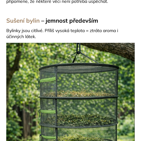
č
připomene, že některé věci není potřeba uspěchat.
u
j
Sušení bylin
– jemnost především
e
m
Bylinky jsou citlivé. Příliš vysoká teplota = ztráta aroma i
e
účinných látek.
SUŠÍCÍ
SÍŤ
SUŠINKA
-
ČERNÁ
OVÁLNÁ
S
ORANŽOVÝM
ZIPEM,
6
PATER
319
Kč