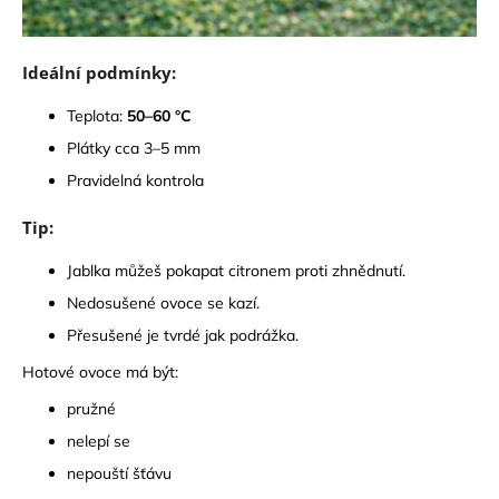
Ideální podmínky:
Teplota:
50–60 °C
Plátky cca 3–5 mm
Pravidelná kontrola
Tip:
Jablka můžeš pokapat citronem proti zhnědnutí.
Nedosušené ovoce se kazí.
Přesušené je tvrdé jak podrážka.
Hotové ovoce má být:
pružné
nelepí se
nepouští šťávu