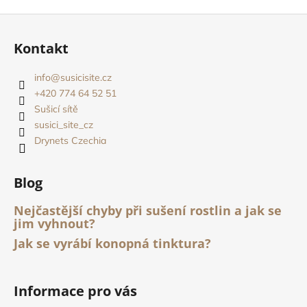
Z
á
Kontakt
p
a
info
@
susicisite.cz
t
+420 774 64 52 51
í
Sušicí sítě
susici_site_cz
Drynets Czechia
Blog
Nejčastější chyby při sušení rostlin a jak se
jim vyhnout?
Jak se vyrábí konopná tinktura?
Informace pro vás