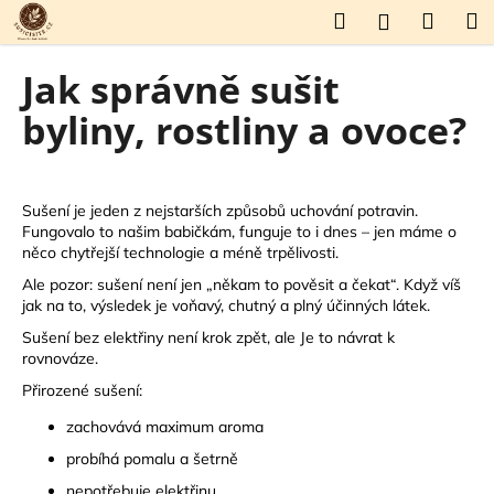
K
Přejít
Hledat
Náku
M
Přihlášení
na
o
obsah
Zpět
Zpět
košík
š
Jak správně sušit
í
C
byliny, rostliny a ovoce?
k
o
p
o
Sušení je jeden z nejstarších způsobů uchování potravin.
t
Fungovalo to našim babičkám, funguje to i dnes – jen máme o
něco chytřejší technologie a méně trpělivosti.
ř
e
Ale pozor: sušení není jen „někam to pověsit a čekat“. Když víš
jak na to, výsledek je voňavý, chutný a plný účinných látek.
b
Sušení bez elektřiny není krok zpět, ale Je to návrat k
u
rovnováze.
j
Přirozené sušení:
e
zachovává maximum aroma
t
e
probíhá pomalu a šetrně
n
nepotřebuje elektřinu