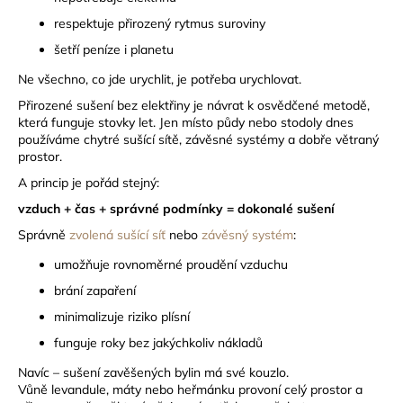
a
respektuje přirozený rytmus suroviny
j
šetří peníze i planetu
í
Ne všechno, co jde urychlit, je potřeba urychlovat.
t
Přirozené sušení bez elektřiny je návrat k osvědčené metodě,
?
která funguje stovky let. Jen místo půdy nebo stodoly dnes
používáme chytré sušící sítě, závěsné systémy a dobře větraný
prostor.
A princip je pořád stejný:
HLEDAT
vzduch + čas + správné podmínky = dokonalé sušení
Správně
zvolená sušící síť
nebo
závěsný systém
:
umožňuje rovnoměrné proudění vzduchu
D
brání zapaření
o
minimalizuje riziko plísní
p
o
funguje roky bez jakýchkoliv nákladů
r
Navíc – sušení zavěšených bylin má své kouzlo.
u
Vůně levandule, máty nebo heřmánku provoní celý prostor a