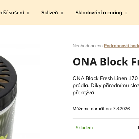
alší sušení
Sklizeň
Skladování a curing
Co potřebujete najít?
Průměrné
Neohodnoceno
Podrobnosti hod
hodnocení
ONA Block Fr
produktu
HLEDAT
je
0,0
z
ONA Block Fresh Linen 170 
5
Doporučujeme
prádla. Díky přírodnímu slo
hvězdiček.
překrývá.
Můžeme doručit do:
7.8.2026
Skladem