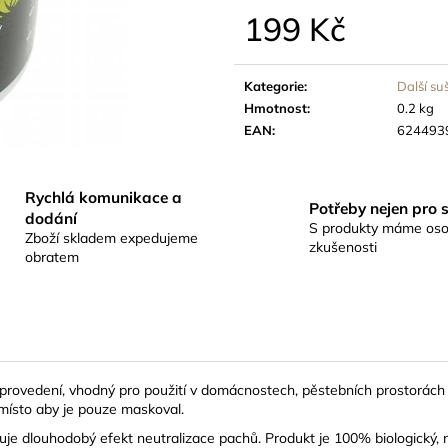
SUŠÍCÍ SÍŤ FAIRNET ZIP - SE ZIPEM
BOVEDA 62% SÁ
199 Kč
55CM, 6 PATER, VÝŠKA 120CM
BALENO SAMO
349 Kč
45 Kč
Měrná
cena:
Kategorie
:
Další su
Hmotnost
:
0.2 kg
EAN
:
624493
Rychlá komunikace a
Potřeby nejen pro 
dodání
S produkty máme oso
Zboží skladem expedujeme
zkušenosti
obratem
ovedení, vhodný pro použití v domácnostech, pěstebních prostorách i d
 místo aby je pouze maskoval.
e dlouhodobý efekt neutralizace pachů. Produkt je 100% biologický, netox