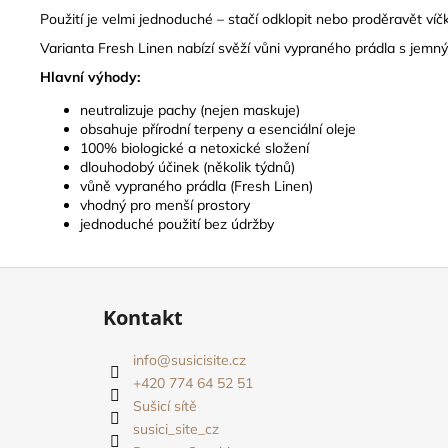
Použití je velmi jednoduché – stačí odklopit nebo proděravět víč
Varianta Fresh Linen nabízí svěží vůni vypraného prádla s jemn
Hlavní výhody:
neutralizuje pachy (nejen maskuje)
obsahuje přírodní terpeny a esenciální oleje
100% biologické a netoxické složení
dlouhodobý účinek (několik týdnů)
vůně vypraného prádla (Fresh Linen)
vhodný pro menší prostory
jednoduché použití bez údržby
Z
á
Kontakt
p
a
info
@
susicisite.cz
t
+420 774 64 52 51
í
Sušicí sítě
susici_site_cz