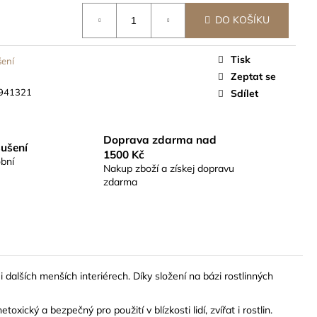
ČEK 8G, 1KS -
STATNĚ
DO KOŠÍKU
Tisk
šení
Zeptat se
941321
Sdílet
Doprava zdarma nad
sušení
1500 Kč
bní
Nakup zboží a získej dopravu
zdarma
alších menších interiérech. Díky složení na bázi rostlinných
ický a bezpečný pro použití v blízkosti lidí, zvířat i rostlin.