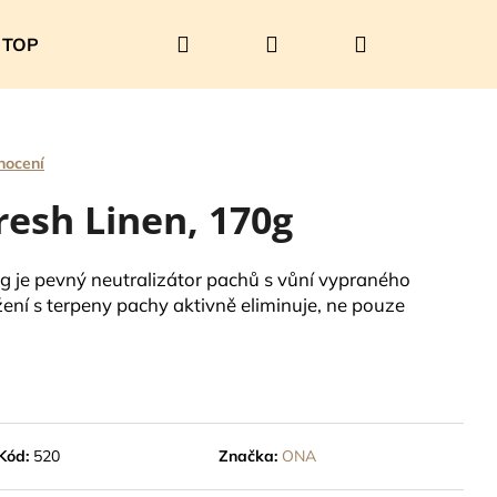
Hledat
Přihlášení
Nákupní
TOP PRODUKTY
SOUTĚŽ
O nás
Kontakty
košík
nocení
esh Linen, 170g
g je pevný neutralizátor pachů s vůní vypraného
žení s terpeny pachy aktivně eliminuje, ne pouze
Následující
Kód:
520
Značka:
ONA