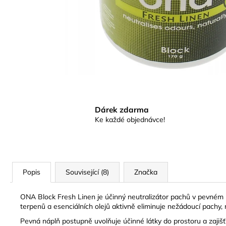
SUŠÍCÍ SÍŤ SUŠINKA - ČERNÁ
OVÁLNÁ S ORANŽOVÝM ZIPEM, 6
PATER
319 Kč
Dárek zdarma
Ke každé objednávce!
Popis
Související (8)
Značka
ONA Block Fresh Linen je účinný neutralizátor pachů v pevném pr
terpenů a esenciálních olejů aktivně eliminuje nežádoucí pachy,
Pevná náplň postupně uvolňuje účinné látky do prostoru a zajišťuj