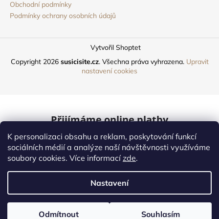
Obchodní podmínky
Podmínky ochrany osobních údajů
Vytvořil Shoptet
Copyright 2026
susicisite.cz
. Všechna práva vyhrazena.
Upravit
nastavení cookies
Přijímáme online platby
K personalizaci obsahu a reklam, poskytování funkcí
Mastercard
sociálních médií a analýze naší návštěvnosti využíváme
soubory cookies. Více informací
zde
.
Online platby
Nastavení
Naši dopravci
Odmítnout
Souhlasím