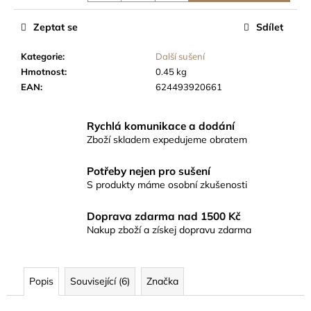
č
u
Zeptat se
Sdílet
j
e
Kategorie
:
Další sušení
m
Hmotnost
:
0.45 kg
e
EAN
:
624493920661
SUŠÍCÍ
Rychlá komunikace a dodání
SÍŤ
Zboží skladem expedujeme obratem
FAIRNET
55CM,
6
Potřeby nejen pro sušení
PATER,
S produkty máme osobní zkušenosti
VÝŠKA
150CM
Doprava zdarma nad 1500 Kč
339
Nakup zboží a získej dopravu zdarma
Kč
Popis
Související (6)
Značka