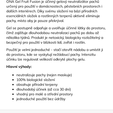
ONA Gel Fruit Fusion je účinný gelový neutralizátor pachů
určený pro použití v domácnostech, pěstebních prostorech i
dalších interiérech. Díky svému složení na bázi přírodních
esenciálních složek a rostlinných terpenů aktivně eliminuje
pachy, místo aby je pouze překrýval.
Gel se postupně odpařuje a uvolňuje účinné látky do prostoru,
čímž zajišťuje dlouhodobou neutralizaci pachů po dobu až
několika týdnů. Produkt je netoxický, biologicky rozložitelný a
bezpečný pro použití v blízkosti lidí, zvířat i rostlin.
Použití je velmi jednoduché - stačí otevřít nádobu a umístit ji
do prostoru, kde se vyskytují nežádoucí pachy. Intenzitu
účinku lze regulovat velikostí odkryté plochy gelu.
Hlavní výhody:
neutralizuje pachy (nejen maskuje)
100% biologické složení
obsahuje přírodní terpeny
dlouhodobý účinek (až cca 30 dní)
vhodný pro malé a střední prostory
jednoduché použití bez údržby
Z