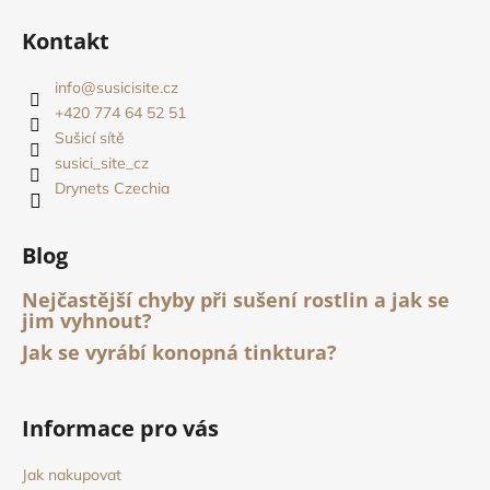
á
Kontakt
p
a
info
@
susicisite.cz
t
+420 774 64 52 51
í
Sušicí sítě
susici_site_cz
Drynets Czechia
Blog
Nejčastější chyby při sušení rostlin a jak se
jim vyhnout?
Jak se vyrábí konopná tinktura?
Informace pro vás
Jak nakupovat