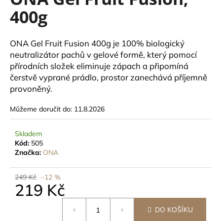
je
a
400g
0,0
z
j
5
í
hvězdiček.
ONA Gel Fruit Fusion 400g je 100% biologický
t
neutralizátor pachů v gelové formě, který pomocí
?
přírodních složek eliminuje zápach a připomíná
čerstvě vyprané prádlo, prostor zanechává příjemně
provoněný.
Můžeme doručit do:
11.8.2026
HLEDAT
Skladem
Kód:
505
Značka:
ONA
D
o
249 Kč
–12 %
p
219 Kč
o
r
Měrná
DO KOŠÍKU
u
cena: