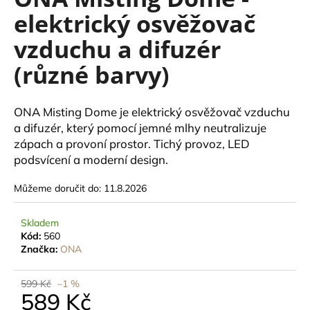
je
a
elektrický osvěžovač
0,0
z
j
vzduchu a difuzér
5
í
hvězdiček.
(různé barvy)
t
?
ONA Misting Dome je elektrický osvěžovač vzduchu
a difuzér, který pomocí jemné mlhy neutralizuje
zápach a provoní prostor. Tichý provoz, LED
podsvícení a moderní design.
HLEDAT
Můžeme doručit do:
11.8.2026
D
Skladem
o
Kód:
560
p
Značka:
ONA
o
r
599 Kč
–1 %
589 Kč
u