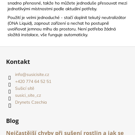
snadno přenosné, takže ho můžete jednoduše přesouvat mezi
jednotlivými místnostmi podle aktuální potřeby.
Použití je velmi jednoduché - stačí doplnit tekutý neutralizátor
(ONA Liquid), zapnout zařízení a nechat ho postupně
uvolňovat jemnou mlhu do prostoru. Není potřeba žádná
složitá instalace, vše funguje automaticky.
Z
á
Kontakt
p
a
info
@
susicisite.cz
t
+420 774 64 52 51
í
Sušicí sítě
susici_site_cz
Drynets Czechia
Blog
Nejčastější chyby při sušení rostlin a jak se