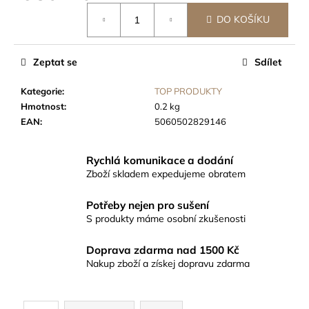
č
Měrná
u
DO KOŠÍKU
cena:
j
e
m
Zeptat se
Sdílet
e
Kategorie
:
TOP PRODUKTY
Hmotnost
:
0.2 kg
ČTVERCOVÁ
EAN
:
5060502829146
SUŠÍCÍ
SÍŤ
DRY
Rychlá komunikace a dodání
RACK,
Zboží skladem expedujeme obratem
70X70CM,
1
PATRO
Potřeby nejen pro sušení
S produkty máme osobní zkušenosti
119
Kč
Doprava zdarma nad 1500 Kč
Nakup zboží a získej dopravu zdarma