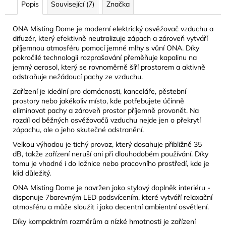
Popis
Související (7)
Značka
ONA Misting Dome je moderní elektrický osvěžovač vzduchu a
difuzér, který efektivně neutralizuje zápach a zároveň vytváří
příjemnou atmosféru pomocí jemné mlhy s vůní ONA. Díky
pokročilé technologii rozprašování přeměňuje kapalinu na
jemný aerosol, který se rovnoměrně šíří prostorem a aktivně
odstraňuje nežádoucí pachy ze vzduchu.
Zařízení je ideální pro domácnosti, kanceláře, pěstební
prostory nebo jakékoliv místo, kde potřebujete účinně
eliminovat pachy a zároveň prostor příjemně provonět. Na
rozdíl od běžných osvěžovačů vzduchu nejde jen o překrytí
zápachu, ale o jeho skutečné odstranění.
Velkou výhodou je tichý provoz, který dosahuje přibližně 35
dB, takže zařízení neruší ani při dlouhodobém používání. Díky
tomu je vhodné i do ložnice nebo pracovního prostředí, kde je
klid důležitý.
ONA Misting Dome je navržen jako stylový doplněk interiéru -
disponuje 7barevným LED podsvícením, které vytváří relaxační
atmosféru a může sloužit i jako decentní ambientní osvětlení.
Díky kompaktním rozměrům a nízké hmotnosti je zařízení