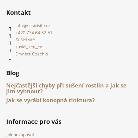
Z
l
á
á
Kontakt
d
p
a
a
info
@
susicisite.cz
c
t
+420 774 64 52 51
í
í
Sušicí sítě
p
susici_site_cz
r
Drynets Czechia
v
k
y
Blog
v
ý
Nejčastější chyby při sušení rostlin a jak se
p
jim vyhnout?
i
Jak se vyrábí konopná tinktura?
s
u
Informace pro vás
Jak nakupovat