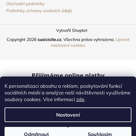
Obchodní podmínky
Podmínky ochrany osobních údajů
Vytvořil Shoptet
Copyright 2026
susicisite.cz
. Všechna práva vyhrazena.
Upravit
nastavení cookies
Přijímáme online platby
K personalizaci obsahu a reklam, poskytování funkcí
Mastercard
sociálních médií a analýze naší návštěvnosti využíváme
soubory cookies. Více informací
zde
.
Online platby
Nastavení
Naši dopravci
Odmítnout
Souhlasím