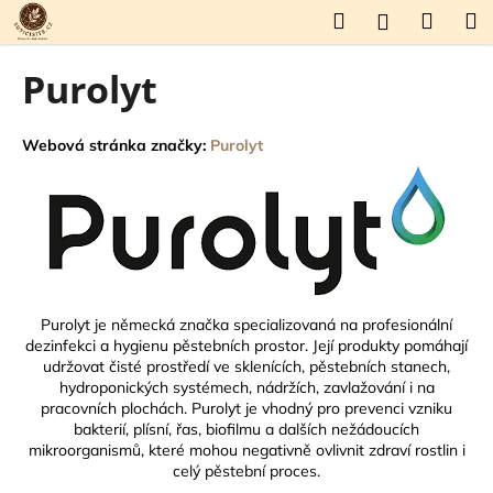
K
Přejít
Hledat
Náku
M
Přihlášení
na
o
obsah
Zpět
Zpět
košík
š
Purolyt
í
C
k
o
Webová stránka značky:
Purolyt
p
o
t
ř
e
b
Purolyt je německá značka specializovaná na profesionální
u
dezinfekci a hygienu pěstebních prostor. Její produkty pomáhají
udržovat čisté prostředí ve sklenících, pěstebních stanech,
j
hydroponických systémech, nádržích, zavlažování i na
e
pracovních plochách. Purolyt je vhodný pro prevenci vzniku
t
bakterií, plísní, řas, biofilmu a dalších nežádoucích
mikroorganismů, které mohou negativně ovlivnit zdraví rostlin i
e
celý pěstební proces.
n