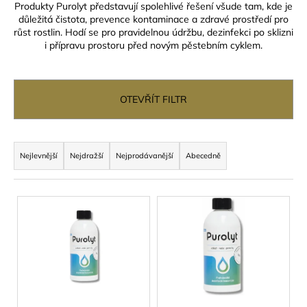
Produkty Purolyt představují spolehlivé řešení všude tam, kde je
a
důležitá čistota, prevence kontaminace a zdravé prostředí pro
j
růst rostlin. Hodí se pro pravidelnou údržbu, dezinfekci po sklizni
i přípravu prostoru před novým pěstebním cyklem.
í
t
?
OTEVŘÍT FILTR
Ř
a
Nejlevnější
Nejdražší
Nejprodávanější
Abecedně
HLEDAT
z
e
V
n
ý
D
í
p
o
p
p
i
r
o
s
r
o
p
u
d