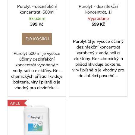
r
č
u
o
Purolyt - dezinfekční
Purolyt - dezinfekční
u
k
koncentrát, 500ml
koncentrát, 1l
j
d
t
Skladem
Vyprodáno
e
u
399 Kč
599 Kč
ů
m
k
e
t
DO KOŠÍKU
Purolyt 1l je vysoce účinný
ů
dezinfekční koncentrát
ZAHRADNICKÉ
vyrobený z vody, soli a
Purolyt 500 ml je vysoce
RUKAVICE
elektřiny. Bez chemických
účinný dezinfekční
S
přísad likviduje bakterie,
koncentrát vyrobený z
PLASTOVÝMI
viry i plísně a je vhodný pro
vody, soli a elektřiny. Bez
DRÁPY
dezinfekci povrchů,...
chemických přísad likviduje
95
bakterie, viry i plísně a je
Kč
vhodný pro dezinfekci...
Původně:
99
Kč
AKCE