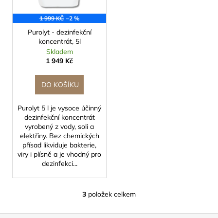
1 999 KČ
–2 %
Purolyt - dezinfekční
koncentrát, 5l
Skladem
1 949 Kč
DO KOŠÍKU
Purolyt 5 l je vysoce účinný
dezinfekční koncentrát
vyrobený z vody, soli a
elektřiny. Bez chemických
přísad likviduje bakterie,
viry i plísně a je vhodný pro
dezinfekci...
3
položek celkem
O
v