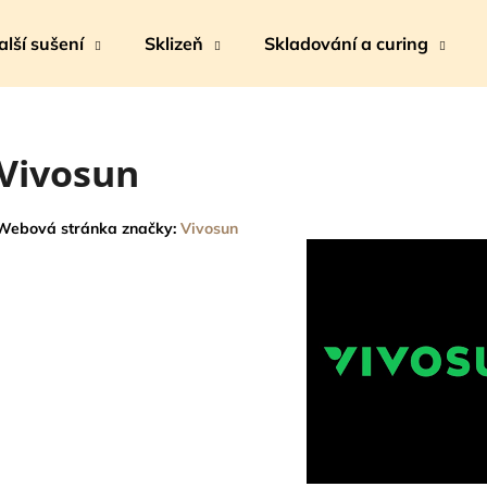
alší sušení
Sklizeň
Skladování a curing
Co potřebujete najít?
Vivosun
HLEDAT
Webová stránka značky:
Vivosun
Doporučujeme