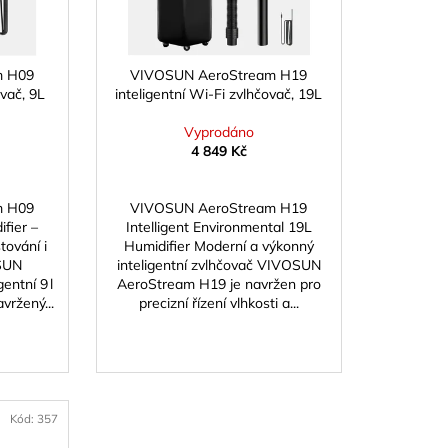
m H09
VIVOSUN AeroStream H19
ovač, 9L
inteligentní Wi-Fi zvlhčovač, 19L
Vyprodáno
4 849 Kč
m H09
VIVOSUN AeroStream H19
ifier –
Intelligent Environmental 19L
tování i
Humidifier Moderní a výkonný
OSUN
inteligentní zvlhčovač VIVOSUN
entní 9 l
AeroStream H19 je navržen pro
vržený...
precizní řízení vlhkosti a...
Kód:
357