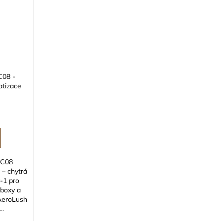
C08 -
matizace
 C08
r – chytrá
v‑1 pro
wboxy a
AeroLush
..