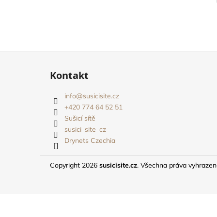
Z
á
Kontakt
p
a
info
@
susicisite.cz
t
+420 774 64 52 51
í
Sušicí sítě
susici_site_cz
Drynets Czechia
Copyright 2026
susicisite.cz
. Všechna práva vyhraze