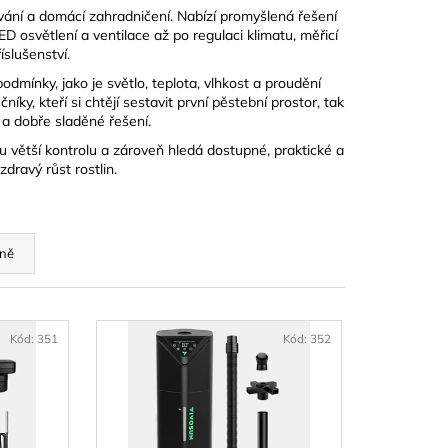
ČEK 8G, 1KS -
ní a domácí zahradničení. Nabízí promyšlená řešení
STATNĚ
D osvětlení a ventilace až po regulaci klimatu, měřicí
íslušenství.
mínky, jako je světlo, teplota, vlhkost a proudění
ky, kteří si chtějí sestavit první pěstební prostor, tak
í a dobře sladěné řešení.
 větší kontrolu a zároveň hledá dostupné, praktické a
dravý růst rostlin.
ně
Kód:
351
Kód:
352