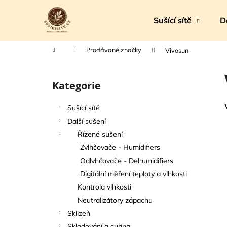
K
Přejít
na
o
Sušící sítě
D
obsah
Zpět
Zpět
š
do
do
í
Domů
Prodávané značky
Vivosun
k
obchodu
obchodu
P
o
Kategorie
Přeskočit
s
kategorie
t
Sušící sítě
r
Další sušení
a
Řízené sušení
n
Zvlhčovače - Humidifiers
n
Odlvhčovače - Dehumidifiers
í
Digitální měření teploty a vlhkosti
p
Kontrola vlhkosti
a
Neutralizátory zápachu
n
Sklizeň
e
Skladování a curing