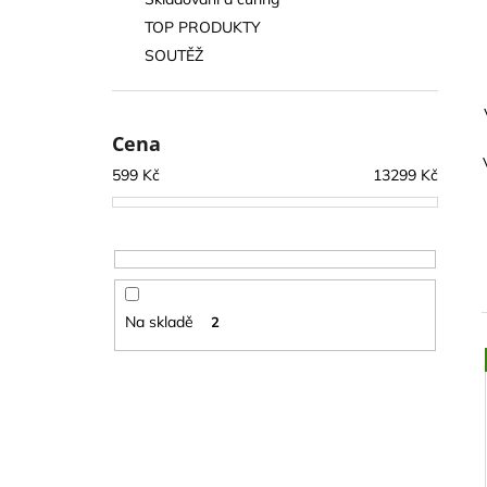
SUŠÍCÍ SÍŤ SUŠINKA - ČERNÁ
l
OVÁLNÁ S ORANŽOVÝM ZIPEM, 6
TOP PRODUKTY
PATER
SOUTĚŽ
319 Kč
Cena
599
Kč
13299
Kč
Na skladě
2