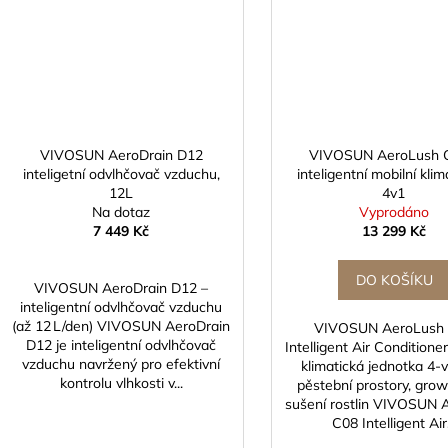
VIVOSUN AeroDrain D12
VIVOSUN AeroLush 
inteligetní odvlhčovač vzduchu,
inteligentní mobilní kli
12L
4v1
Na dotaz
Vyprodáno
7 449 Kč
13 299 Kč
DO KOŠÍKU
VIVOSUN AeroDrain D12 –
inteligentní odvlhčovač vzduchu
(až 12 L/den) VIVOSUN AeroDrain
VIVOSUN AeroLush
D12 je inteligentní odvlhčovač
Intelligent Air Conditione
vzduchu navržený pro efektivní
klimatická jednotka 4‑
kontrolu vlhkosti v...
pěstební prostory, gro
sušení rostlin VIVOSUN 
C08 Intelligent Air.