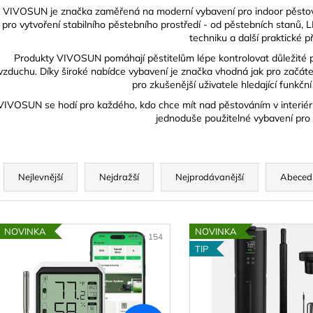
SUŠÍCÍ SÍŤ FAIRNET ZIP - SE ZIPEM
BOVEDA 62% SÁ
VIVOSUN je značka zaměřená na moderní vybavení pro indoor pěstová
55CM, 6 PATER, VÝŠKA 120CM
BALENO SAMO
pro vytvoření stabilního pěstebního prostředí - od pěstebních stanů, LE
349 Kč
45 Kč
techniku a další praktické př
Produkty VIVOSUN pomáhají pěstitelům lépe kontrolovat důležité pod
vzduchu. Díky široké nabídce vybavení je značka vhodná jak pro začáteční
pro zkušenější uživatele hledající funkčn
VIVOSUN se hodí pro každého, kdo chce mít nad pěstováním v interiéru
jednoduše použitelné vybavení pro z
Ř
a
Nejlevnější
Nejdražší
Nejprodávanější
Abeced
z
e
V
n
NOVINKA
NOVINKA
ý
Kód:
154
í
TIP
p
p
i
r
s
o