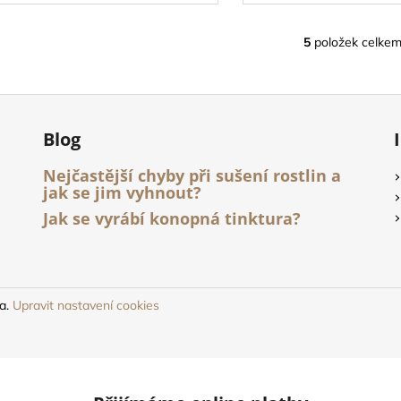
5
položek celke
O
v
l
á
d
Blog
a
c
Nejčastější chyby při sušení rostlin a
í
jak se jim vyhnout?
p
Jak se vyrábí konopná tinktura?
r
v
k
y
v
na.
Upravit nastavení cookies
ý
p
i
s