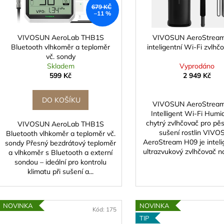
p
d
679 KČ
r
–11 %
u
o
k
d
VIVOSUN AeroLab THB1S
VIVOSUN AeroStrea
t
Bluetooth vlhkoměr a teploměr
inteligentní Wi-Fi zvlhč
u
ů
vč. sondy
k
Skladem
Vyprodáno
t
599 Kč
2 949 Kč
ů
DO KOŠÍKU
VIVOSUN AeroStrea
Intelligent Wi‑Fi Humid
chytrý zvlhčovač pro pěs
VIVOSUN AeroLab THB1S
sušení rostlin VIV
Bluetooth vlhkoměr a teploměr vč.
AeroStream H09 je intelig
sondy Přesný bezdrátový teploměr
ultrazvukový zvlhčovač na
a vlhkoměr s Bluetooth a externí
sondou – ideální pro kontrolu
klimatu při sušení a...
NOVINKA
NOVINKA
Kód:
175
TIP